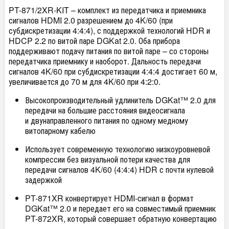
PT-871/2XR-KIT – комплект из передатчика и приемника
сигналов HDMI 2.0 разрешением до 4K/60 (при
субдискретизации 4:4:4), с поддержкой технологий HDR и
HDCP 2.2 по витой паре DGKat 2.0. Оба прибора
поддерживают подачу питания по витой паре – со стороны
передатчика приемнику и наоборот. Дальность передачи
сигналов 4K/60 при субдискретизации 4:4:4 достигает 60 м,
увеличивается до 70 м для 4K/60 при 4:2:0.
Высокопроизводительный удлинитель DGKat™ 2.0 для
передачи на большие расстояния видеосигнала
и двунаправленного питания по одному медному
витопарному кабелю
Использует современную технологию низкоуровневой
компрессии без визуальной потери качества для
передачи сигналов 4K/60 (4:4:4) HDR с почти нулевой
задержкой
PT-871XR конвертирует HDMI-сигнал в формат
DGKat™ 2.0 и передает его на совместимый приемник
PT-872XR, который совершает обратную конвертацию