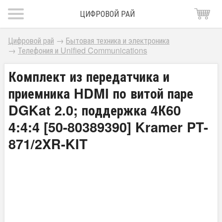
ЦИФРОВОЙ РАЙ
Цифровой рай
→
Бытовая техника и электроника
→
Телефония и Unified Communications
Комплект из передатчика и
приемника HDMI по витой паре
DGKat 2.0; поддержка 4К60
4:4:4 [50-80389390] Kramer PT-
871/2XR-KIT