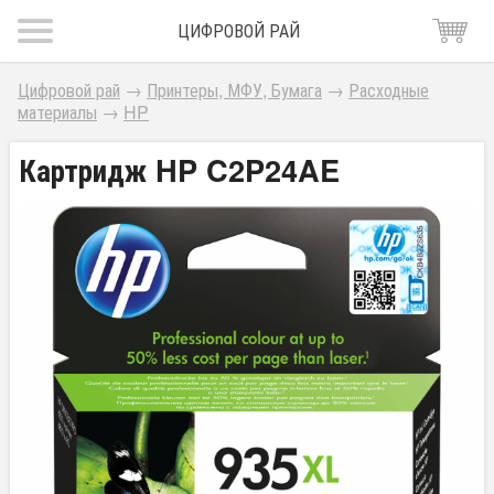
ЦИФРОВОЙ РАЙ
Цифровой рай
→
Принтеры, МФУ, Бумага
→
Расходные
материалы
→
HP
Картридж HP C2P24AE