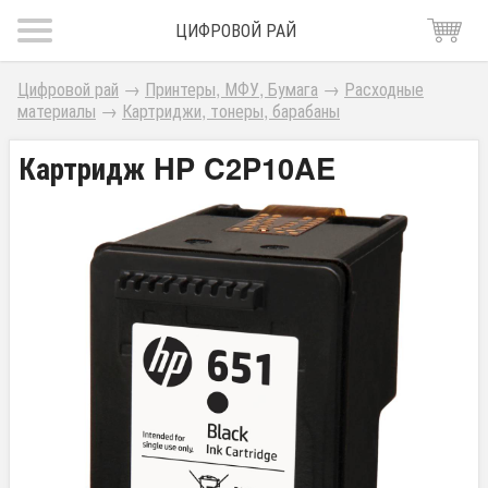
ЦИФРОВОЙ РАЙ
Цифровой рай
→
Принтеры, МФУ, Бумага
→
Расходные
материалы
→
Картриджи, тонеры, барабаны
Картридж HP C2P10AE