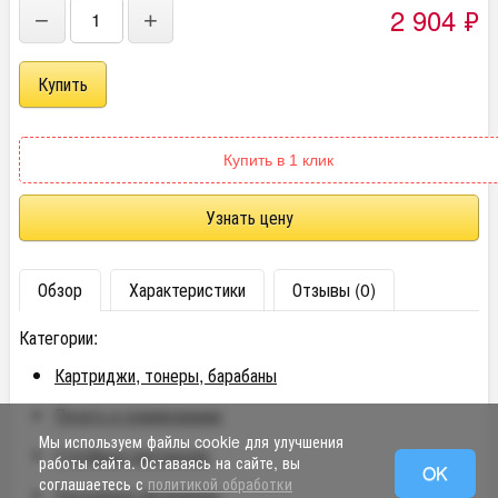
2 904
₽
−
+
Купить в 1 клик
Узнать цену
Обзор
Характеристики
Отзывы (0)
Категории:
Картриджи, тонеры, барабаны
Печать и сканирование
Мы используем файлы cookie для улучшения
Струйные картриджи
работы сайта. Оставаясь на сайте, вы
OK
соглашаетесь с
политикой обработки
Расходные материалы