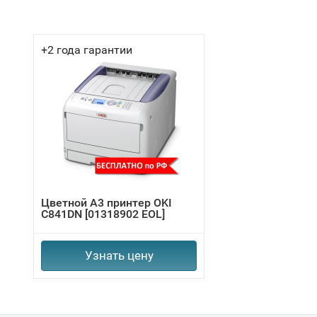
+2 года гарантии
Цветной А3 принтер OKI
C841DN [01318902 EOL]
Узнать цену