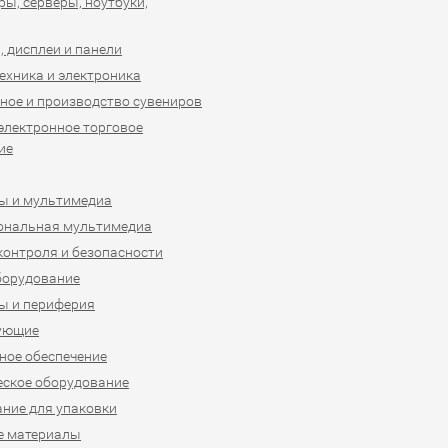
ы, серверы, ноутбуки,
 дисплеи и панели
ехника и электроника
ное и производство сувениров
 электронное торговое
ие
ы и мультимедиа
ональная мультимедиа
контроля и безопасности
борудование
ы и периферия
ующие
ое обеспечение
ское оборудование
ние для упаковки
е материалы