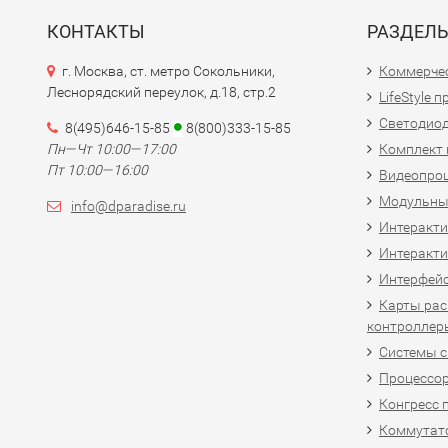
КОНТАКТЫ
РАЗДЕЛ
г. Москва, ст. метро Сокольники,
Коммерчес
Леснорядский переулок, д.18, стр.2
LifeStyle 
Светодио
8(495)646-15-85
8(800)333-15-85
Пн—Чт 10:00—17:00
Комплект 
Пт 10:00—16:00
Видеопро
Модульны
info@dparadise.ru
Интеракт
Интеракти
Интерфей
Карты рас
контроллер
Системы 
Процессо
Конгресс 
Коммутат