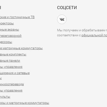
Ы
СОЦСЕТИ
кие и гостиничные ТВ
проекторы
дные экраны
Мы получаем и обрабатываем п
соответствии с
официальной п
переговорной
цессоры
е матричные коммутаторы
ивные комплекты
вные панели
сы управления
ширения и сетевые
ы
синхроперевода
ры управления
пульты
оры и матричные коммутаторы