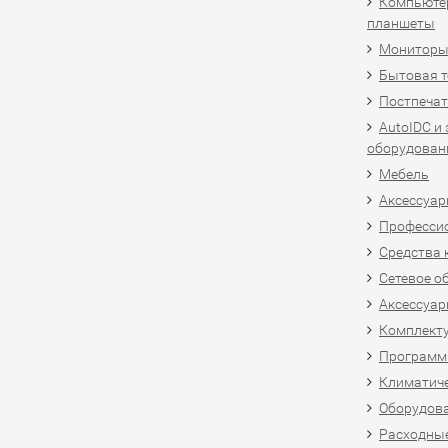
Компьютер
планшеты
Мониторы,
Бытовая т
Постпечат
AutoIDC и
оборудован
Мебель
Аксессуар
Професси
Средства 
Сетевое о
Аксессуар
Комплект
Программн
Климатиче
Оборудова
Расходны