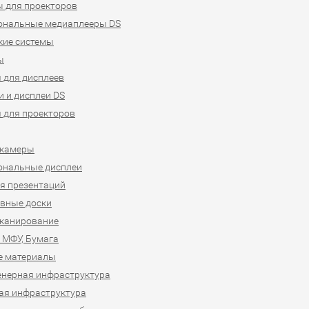
 для проекторов
ональные медиаплееры DS
кие системы
ы
 для дисплеев
 и дисплеи DS
 для проекторов
-камеры
ональные дисплеи
я презентаций
вные доски
сканирование
 МФУ, Бумага
е материалы
нерная инфраструктура
ая инфраструктура