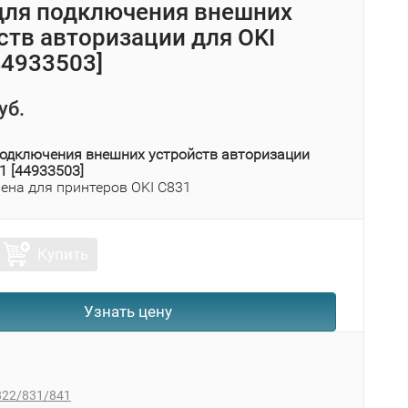
для подключения внешних
ств авторизации для OKI
44933503]
уб.
подключения внешних устройств авторизации
1 [44933503]
ена для принтеров OKI C831
Купить
Узнать цену
822/831/841