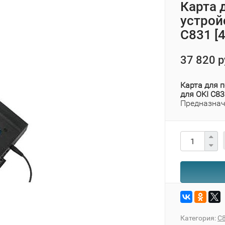
Карта 
устрой
C831 [
37 820 р
Карта для 
для OKI C83
Предназнач
Категория:
C