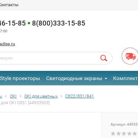
Контакты
46-15-85
8(800)333-15-85
7:00
adise.ru
eStyle проекторы
Светодиодные экраны
Комплект
ы
OKI
OKI для цветных
C822/831/841
для OKI C831 [44933503]
Артикул:
44933