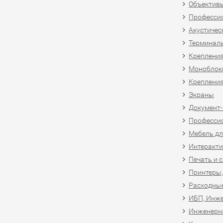
Объективы
Професси
Акустичес
Терминал
Крепления
Моноблоки
Крепления
Экраны
Документ
Професси
Мебель дл
Интеракти
Печать и 
Принтеры,
Расходны
ИБП, Инже
Инженерн