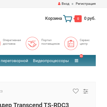
Вход
Регистрация
Корзина
0 руб.
0
Оперативная
Портал
Сервис
доставка
поставщиков
центр
46
 переговорной
Видеопроцессоры
C3
идер Transcend TS-RDC3