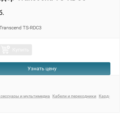
б.
 Transcend TS-RDC3
Купить
Узнать цену
ксессуары и мультимедиа
Кабели и переходники
Кард-