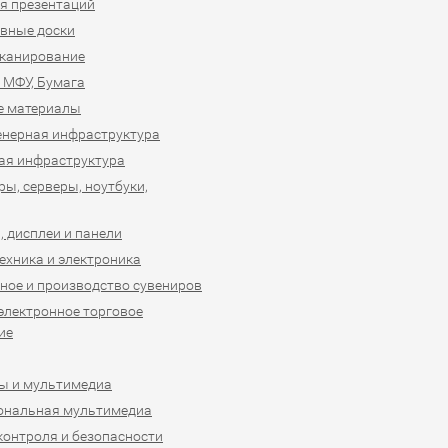
я презентаций
вные доски
сканирование
 МФУ, Бумага
е материалы
нерная инфраструктура
ая инфраструктура
ы, серверы, ноутбуки,
 дисплеи и панели
ехника и электроника
ное и производство сувениров
 электронное торговое
ие
ы и мультимедиа
ональная мультимедиа
контроля и безопасности