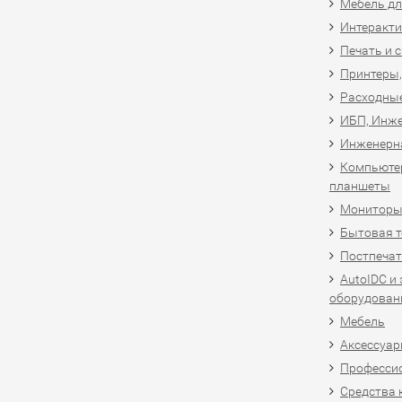
Мебель дл
Интеракти
Печать и 
Принтеры,
Расходны
ИБП, Инже
Инженерн
Компьютер
планшеты
Мониторы,
Бытовая т
Постпечат
AutoIDC и
оборудован
Мебель
Аксессуар
Професси
Средства 