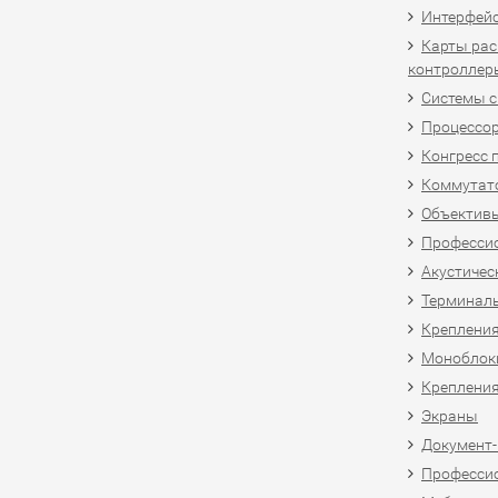
Интерфей
Карты рас
контроллер
Системы 
Процессо
Конгресс 
Коммутат
Объективы
Професси
Акустичес
Терминал
Крепления
Моноблоки
Крепления
Экраны
Документ
Професси