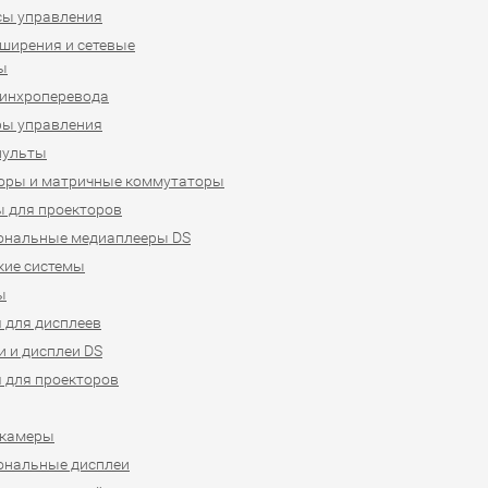
сы управления
ширения и сетевые
ы
синхроперевода
ры управления
пульты
оры и матричные коммутаторы
 для проекторов
ональные медиаплееры DS
кие системы
ы
 для дисплеев
 и дисплеи DS
 для проекторов
-камеры
ональные дисплеи