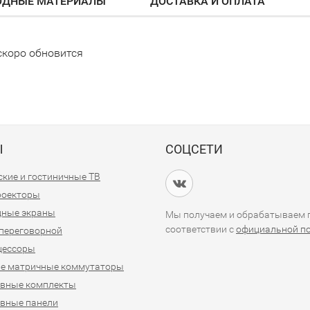
ОДНЫЕ МАТЕРИАЛЫ
ДОСТАВКА И ОПЛАТА
коро обновится
Ы
СОЦСЕТИ
кие и гостиничные ТВ
проекторы
дные экраны
Мы получаем и обрабатываем п
соответствии с
официальной п
переговорной
цессоры
е матричные коммутаторы
ивные комплекты
вные панели