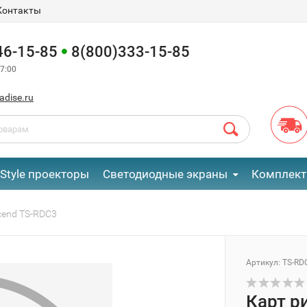
Контакты
46-15-85
8(800)333-15-85
7:00
adise.ru
eStyle проекторы
Светодиодные экраны
Комплект
cend TS-RDC3
Артикул:
TS-RD
Карт р