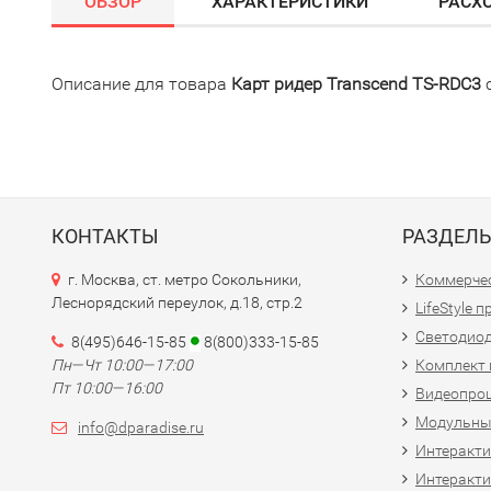
ОБЗОР
ХАРАКТЕРИСТИКИ
РАСХ
Описание для товара
Карт ридер Transcend TS-RDC3
с
КОНТАКТЫ
РАЗДЕЛ
г. Москва, ст. метро Сокольники,
Коммерчес
Леснорядский переулок, д.18, стр.2
LifeStyle 
Светодио
8(495)646-15-85
8(800)333-15-85
Пн—Чт 10:00—17:00
Комплект 
Пт 10:00—16:00
Видеопро
Модульны
info@dparadise.ru
Интеракт
Интеракти