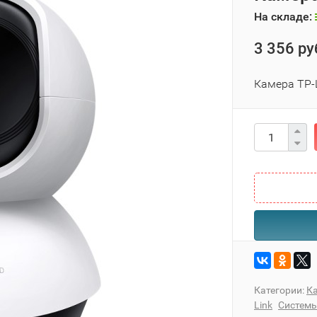
На складе:
3 356 ру
Камера TP-
Категории:
К
Link
Системы