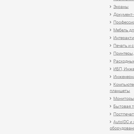
Экраны
Документ
Професси
Мебель дл
Интеракти
Печать и 
Принтеры,
Расходны
ИБП, Инже
Инженерн
Компьютер
планшеты
Мониторы,
Бытовая т
Постпечат
AutoIDC и
оборудован