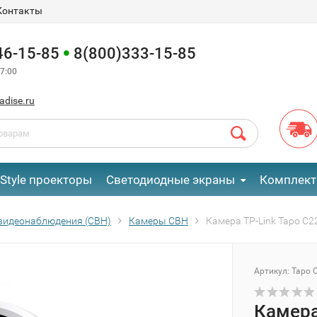
Контакты
46-15-85
8(800)333-15-85
7:00
adise.ru
eStyle проекторы
Светодиодные экраны
Комплект
видеонаблюдения (СВН)
Камеры СВН
Камера TP-Link Tapo C2
Артикул:
Tapo 
Камера