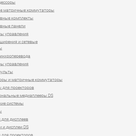
цессоры
е матричные коммутаторы
ивные комплекты
вные панели
сы управления
ширения и сетевые
ы
синхроперевода
ры управления
пульты
оры и матричные коммутаторы
 для проекторов
ональные медиаплееры DS
кие системы
ы
 для дисплеев
 и дисплеи DS
 для проекторов