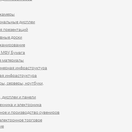
-камеры
ональные дисплеи
я презентаций
вные доски
сканирование
 МФУ, Бумага
е материалы
нерная инфраструктура
ая инфраструктура
ы, серверы, ноутбуки,
 дисплеи и панели
ехника и электроника
ное и производство сувениров
 электронное торговое
ие