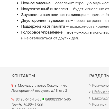
Ночное видение
— обеспечит хорошую видимост
Искусственный интеллект
— будет мгновенно о
Звуковая и световая сигнализация
— привлечёт
Двусторонняя аудиосвязь
— через встроенные 
Поддержка карт памяти
— возможность хранения
Голосовое управление
— возможность использо
и не отвлекаться от других дел.
КОНТАКТЫ
РАЗДЕЛ
г. Москва, ст. метро Сокольники,
Коммерчес
Леснорядский переулок, д.18, стр.2
LifeStyle 
Светодио
8(495)646-15-85
8(800)333-15-85
Пн—Чт 10:00—17:00
Комплект 