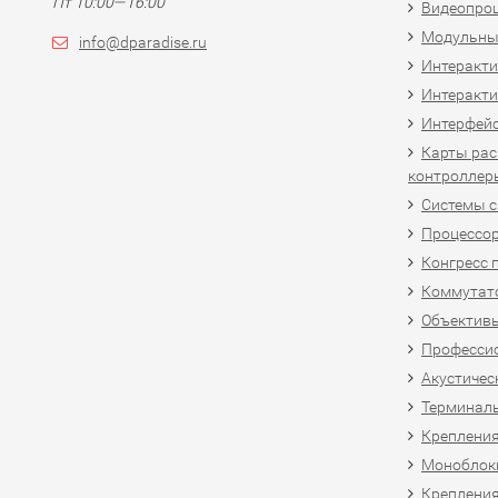
Пт 10:00—16:00
Видеопро
Модульны
info@dparadise.ru
Интеракт
Интеракти
Интерфей
Карты рас
контроллер
Системы 
Процессо
Конгресс 
Коммутат
Объективы
Професси
Акустичес
Терминал
Крепления
Моноблоки
Крепления