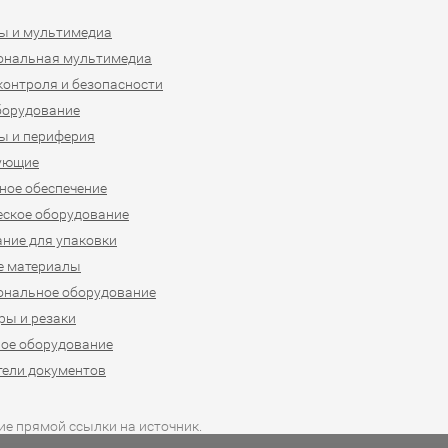
ы и мультимедиа
ональная мультимедиа
контроля и безопасности
борудование
ы и периферия
ующие
ое обеспечение
ское оборудование
ние для упаковки
е материалы
ональное оборудование
ы и резаки
ое оборудование
ели документов
ие прямой ссылки на источник.