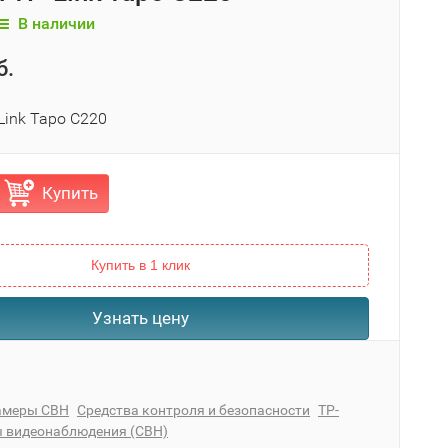
В наличии
б.
Link Tapo C220
Купить
Купить в 1 клик
Узнать цену
амеры СВН
Средства контроля и безопасности
TP-
 видеонаблюдения (СВН)