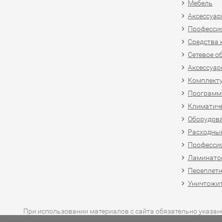
Мебель
Аксессуар
Професси
Средства 
Сетевое о
Аксессуар
Комплект
Программн
Климатиче
Оборудова
Расходны
Професси
Ламинатор
Переплетн
Уничтожит
При использовании материалов с сайта обязательно указан