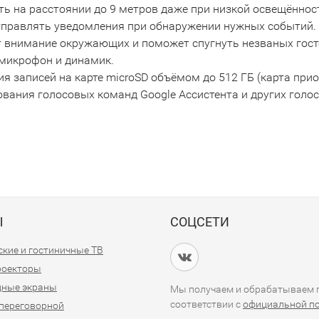
ь на расстоянии до 9 метров даже при низкой освещённос
тправлять уведомления при обнаружении нужных событий.
 внимание окружающих и поможет спугнуть незваных гост
микрофон и динамик.
 записей на карте microSD объёмом до 512 ГБ (карта прио
вания голосовых команд Google Ассистента и других голо
Ы
СОЦСЕТИ
кие и гостиничные ТВ
проекторы
дные экраны
Мы получаем и обрабатываем п
соответствии с
официальной п
переговорной