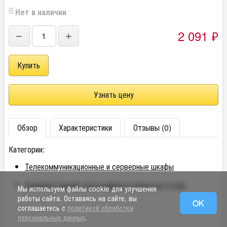
Нет в наличии
2 091
₽
−
+
Узнать цену
Обзор
Характеристики
Отзывы (0)
Категории:
Телекоммуникационные и серверные шкафы
Комплектующие для шкафов и открытых стоек
Мы используем файлы cookie для улучшения
работы сайта. Оставаясь на сайте, вы
OK
соглашаетесь с
политикой обработки
персональных данных
.