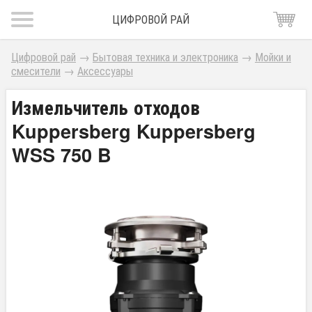
ЦИФРОВОЙ РАЙ
Цифровой рай
→
Бытовая техника и электроника
→
Мойки и
смесители
→
Аксессуары
Измельчитель отходов
Kuppersberg Kuppersberg
WSS 750 B