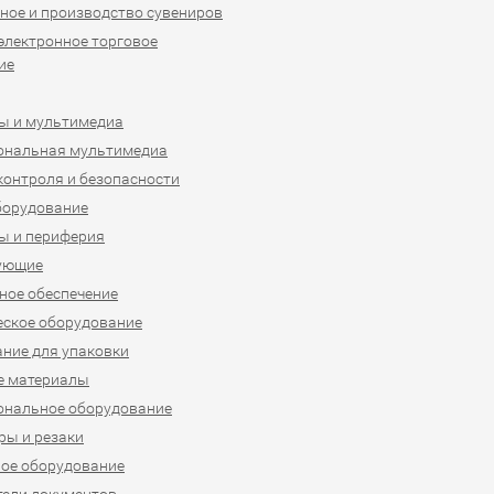
ное и производство сувениров
 электронное торговое
ие
ы и мультимедиа
ональная мультимедиа
контроля и безопасности
борудование
ы и периферия
ующие
ое обеспечение
ское оборудование
ние для упаковки
е материалы
ональное оборудование
ы и резаки
ое оборудование