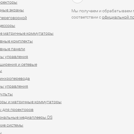
проекторы
дные экраны
Мы получаем и обрабатываем п
соответствии с
официальной п
переговорной
цессоры
е матричные коммутаторы
ивные комплекты
вные панели
сы управления
ширения и сетевые
ы
синхроперевода
ры управления
пульты
оры и матричные коммутаторы
 для проекторов
ональные медиаплееры DS
кие системы
ы