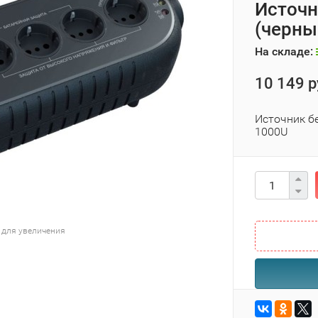
Источн
(черны
На складе:
10 149 р
Источник б
1000U
 для увеличения