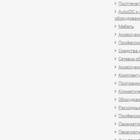
Постпечат
AutoIDC и
оборудован
Мебель
Аксессуар
Професси
Средства 
Сетевое о
Аксессуар
Комплект
Программн
Климатиче
Оборудова
Расходны
Професси
Ламинатор
Переплетн