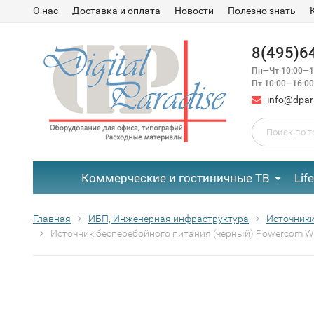
О нас
Доставка и оплата
Новости
Полезно знать
8(495)6
Пн—Чт 10:00—1
Пт 10:00—16:00
info@dpar
Коммерческие и гостиничные ТВ
Lif
Главная
ИБП, Инженерная инфраструктура
Источники
Источник бесперебойного питания (черный) Powercom 