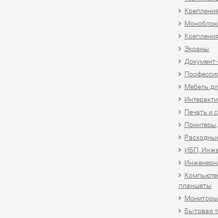
Крепления
Моноблоки
Крепления
Экраны
Документ
Професси
Мебель дл
Интеракти
Печать и 
Принтеры,
Расходны
ИБП, Инже
Инженерн
Компьютер
планшеты
Мониторы,
Бытовая т