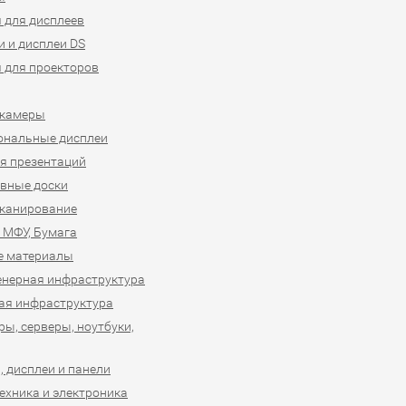
 для дисплеев
 и дисплеи DS
 для проекторов
-камеры
ональные дисплеи
я презентаций
вные доски
сканирование
 МФУ, Бумага
е материалы
нерная инфраструктура
ая инфраструктура
ы, серверы, ноутбуки,
 дисплеи и панели
ехника и электроника