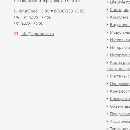
Леснорядский переулок, д.18, стр.2
LifeStyle 
Светодио
8(495)646-15-85
8(800)333-15-85
Пн—Чт 10:00—17:00
Комплект 
Пт 10:00—16:00
Видеопро
Модульны
info@dparadise.ru
Интеракт
Интеракти
Интерфей
Карты рас
контроллер
Системы 
Процессо
Конгресс 
Коммутат
Объективы
Професси
Акустичес
Терминал