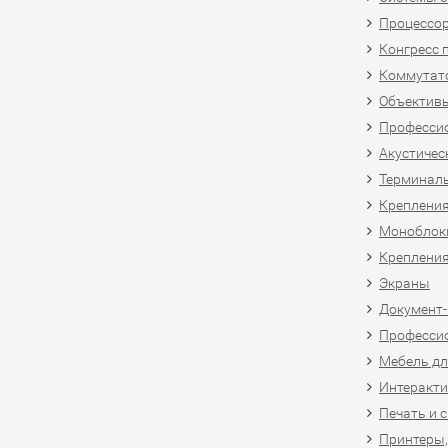
Процессо
Конгресс 
Коммутат
Объективы
Професси
Акустичес
Терминал
Крепления
Моноблоки
Крепления
Экраны
Документ
Професси
Мебель дл
Интеракти
Печать и 
Принтеры,