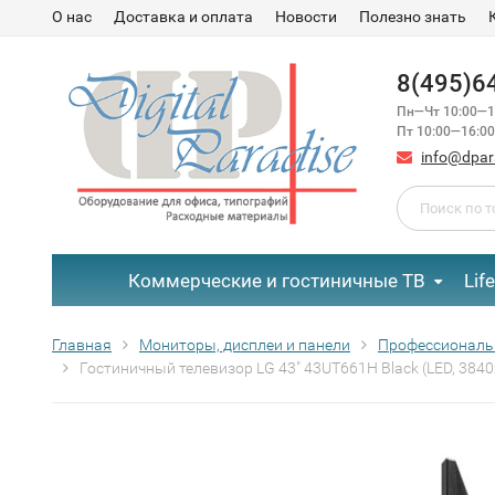
О нас
Доставка и оплата
Новости
Полезно знать
8(495)6
Пн—Чт 10:00—1
Пт 10:00—16:00
info@dpar
Коммерческие и гостиничные ТВ
Lif
Главная
Мониторы, дисплеи и панели
Профессиональ
Гостиничный телевизор LG 43" 43UT661H Black (LED, 3840x