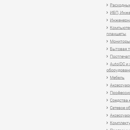
Расходны
ИБП, Инже
Инженерн
Компьютер
планшеты
Мониторы,
Бытовая т
Постпечат
AutoIDC и
оборудован
Мебель
Аксессуар
Професси
Средства 
Сетевое о
Аксессуар
Комплект