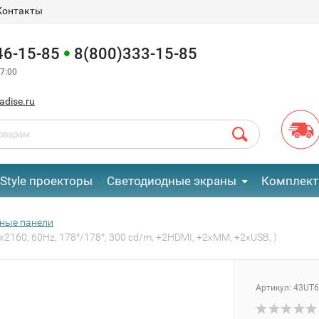
Контакты
46-15-85
8(800)333-15-85
7:00
adise.ru
eStyle проекторы
Светодиодные экраны
Комплект
ные панели
2160, 60Hz, 178°/178°, 300 cd/m, +2HDMI, +2xMM, +2хUSB, )
Артикул:
43UT