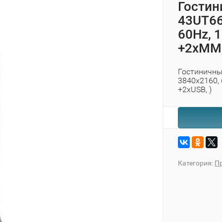
Гостин
43UT66
60Hz, 1
+2xMM,
Гостиничный
3840x2160, 
+2хUSB, )
Категория:
П