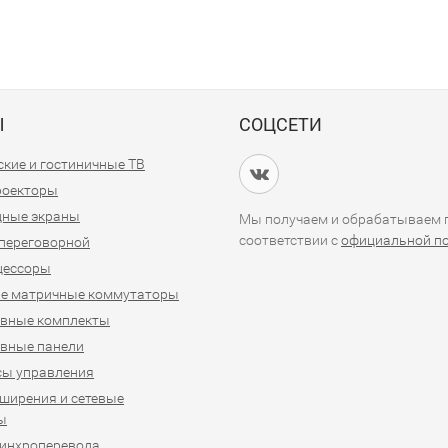
Ы
СОЦСЕТИ
кие и гостиничные ТВ
проекторы
дные экраны
Мы получаем и обрабатываем п
соответствии с
официальной п
переговорной
цессоры
е матричные коммутаторы
ивные комплекты
вные панели
сы управления
ширения и сетевые
ы
синхроперевода