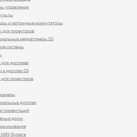
ры управления
пульты
оры и матричные коммутаторы
 для проекторов
ональные медиаплееры DS
кие системы
ы
 для дисплеев
 и дисплеи DS
 для проекторов
-камеры
ональные дисплеи
я презентаций
вные доски
сканирование
 МФУ, Бумага