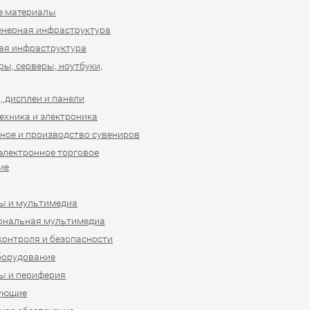
е материалы
нерная инфраструктура
ая инфраструктура
ы, серверы, ноутбуки,
 дисплеи и панели
ехника и электроника
ное и производство сувениров
 электронное торговое
ие
ы и мультимедиа
ональная мультимедиа
контроля и безопасности
борудование
ы и периферия
ующие