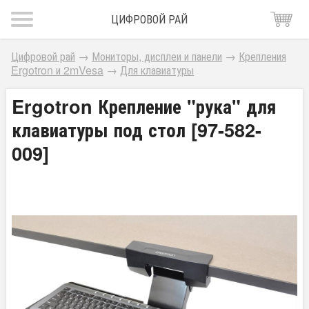
ЦИФРОВОЙ РАЙ
Цифровой рай
→
Мониторы, дисплеи и панели
→
Крепления
Ergotron и 2mVesa
→
Для клавиатуры
Ergotron Крепление "рука" для
клавиатуры под стол [97-582-
009]