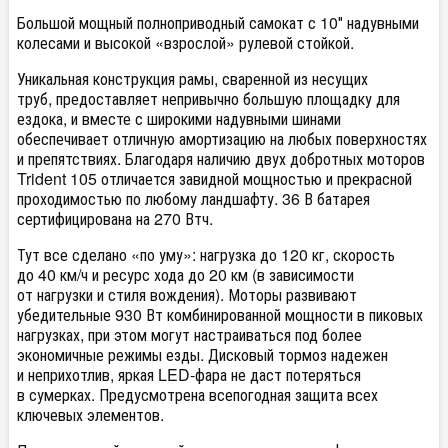
Большой мощный полноприводный самокат с 10″ надувными
колесами и высокой
«
взрослой» рулевой стойкой.
Уникальная конструкция рамы
,
сваренной из несущих
труб
,
предоставляет непривычно большую площадку для
ездока
,
и вместе с широкими надувными шинами
обеспечивает отличную амортизацию на любых поверхностях
и препятствиях. Благодаря наличию двух добротных моторов
Trident 105 отличается завидной мощностью и прекрасной
проходимостью по любому ландшафту. 36 В батарея
сертифицирована на 270 Втч.
Тут все сделано
«
по уму»: нагрузка до 120 кг
,
скорость
до 40 км/ч и ресурс хода до 20 км
(
в зависимости
от нагрузки и стиля вождения). Моторы развивают
убедительные 930 Вт комбинированной мощности в пиковых
нагрузках
,
при этом могут настраиваться под более
экономичные режимы езды. Дисковый тормоз надежен
и неприхотлив
,
яркая LED-фара не даст потеряться
в сумерках. Предусмотрена всепогодная защита всех
ключевых элементов.