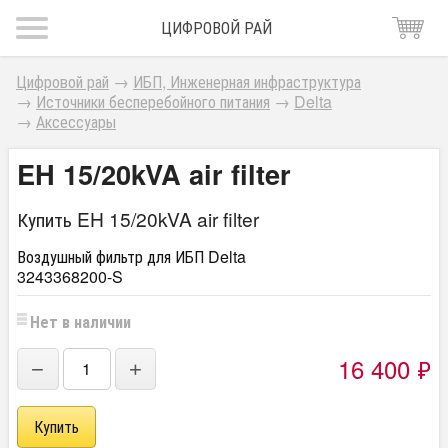
ЦИФРОВОЙ РАЙ
Цифровой рай
→
ИБП, Инженерная инфраструктура
→
Источники бесперебойного питания
→
Delta
→
Аксессуары
EH 15/20kVA air filter
Купить EH 15/20kVA air filter
Воздушный фильтр для ИБП Delta
3243368200-S
Нет в наличии
16 400
₽
−
+