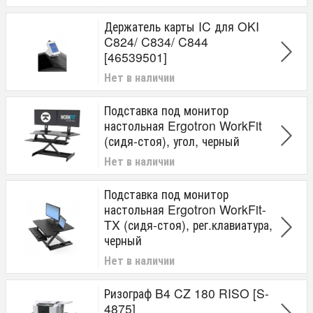
Держатель карты IC для OKI
C824/ C834/ C844
[46539501]
Нет в наличии
Подставка под монитор
настольная Ergotron WorkFit
(сидя-стоя), угол, черный
Нет в наличии
Подставка под монитор
настольная Ergotron WorkFit-
TX (сидя-стоя), рег.клавиатура,
черный
Нет в наличии
Ризограф B4 CZ 180 RISO [S-
4875]