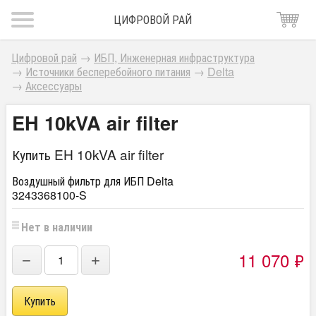
ЦИФРОВОЙ РАЙ
Цифровой рай
→
ИБП, Инженерная инфраструктура
→
Источники бесперебойного питания
→
Delta
→
Аксессуары
EH 10kVA air filter
Купить EH 10kVA air filter
Воздушный фильтр для ИБП Delta
3243368100-S
Нет в наличии
11 070
₽
−
+