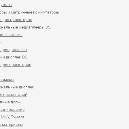
пульты
оры и матричные коммутаторы
 для проекторов
ональные медиаплееры DS
кие системы
ы
 для дисплеев
 и дисплеи DS
 для проекторов
-камеры
ональные дисплеи
я презентаций
вные доски
сканирование
 МФУ, Бумага
е материалы