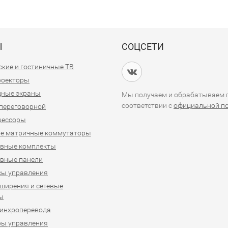
Ы
СОЦСЕТИ
кие и гостиничные ТВ
проекторы
дные экраны
Мы получаем и обрабатываем п
соответствии с
официальной п
переговорной
цессоры
е матричные коммутаторы
ивные комплекты
вные панели
сы управления
ширения и сетевые
ы
синхроперевода
ры управления