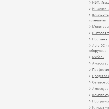
ИБП, Инже
Инженерн
Компьютер
планшеты
Мониторы,
Бытовая т
Постпечат
AutoIDC и
оборудован
Мебель
Аксессуар
Професси
Средства 
Сетевое о
Аксессуар
Комплект
Программн
Климатиче