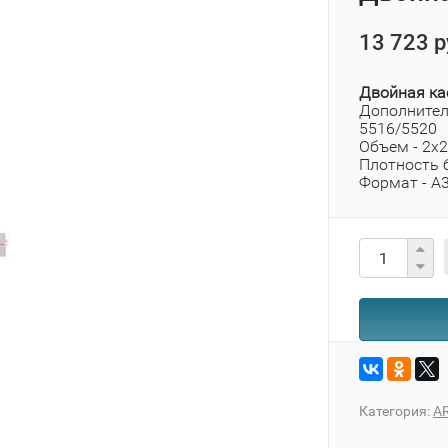
13 723 р
Двойная ка
Дополнител
5516/5520
Объем - 2х
Плотность б
Формат - А
Категория:
A