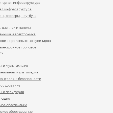
нерная инфраструктура
ая инфраструктура
ы, серверы, ноутбуки,
 дисплеи и панели
ехника и электроника
ное и производство сувениров
 электронное торговое
ие
ы и мультимедиа
ональная мультимедиа
контроля и безопасности
борудование
ы и периферия
ующие
ое обеспечение
ское оборудование