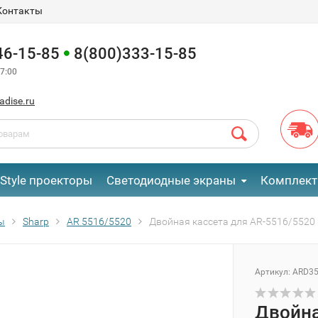
Контакты
46-15-85
8(800)333-15-85
7:00
adise.ru
eStyle проекторы
Светодиодные экраны
Комплект
ы
Sharp
AR 5516/5520
Двойная кассета для AR-5516/5520
Артикул:
ARD3
Двойна