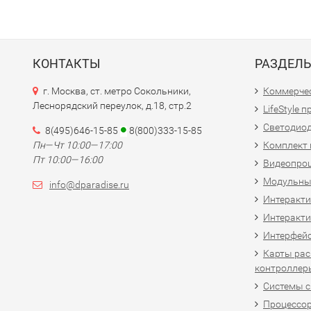
КОНТАКТЫ
РАЗДЕЛ
г. Москва, ст. метро Сокольники,
Коммерчес
Леснорядский переулок, д.18, стр.2
LifeStyle 
Светодио
8(495)646-15-85
8(800)333-15-85
Пн—Чт 10:00—17:00
Комплект 
Пт 10:00—16:00
Видеопро
Модульны
info@dparadise.ru
Интеракт
Интеракти
Интерфей
Карты рас
контроллер
Системы 
Процессо