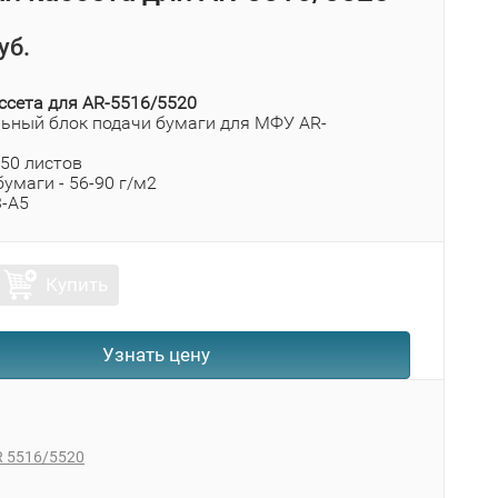
уб.
ссета для AR-5516/5520
ьный блок подачи бумаги для МФУ AR-
250 листов
умаги - 56-90 г/м2
3-А5
Купить
Узнать цену
R 5516/5520