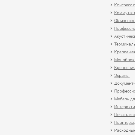
Конгресс 
Коммутат
Объективы
Професси
Акустичес
Терминал
Крепления
Моноблоки
Крепления
Экраны
Документ
Професси
Мебель дл
Интеракти
Печать и 
Принтеры,
Расходны