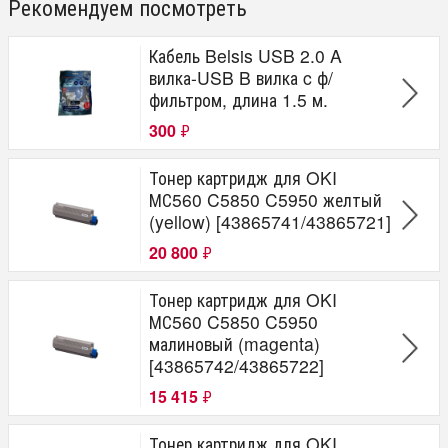
Рекомендуем посмотреть
Кабель Belsis USB 2.0 A
вилка-USB B вилка c ф/
фильтром, длина 1.5 м.
300
₽
Тонер картридж для OKI
МС560 C5850 C5950 желтый
(yellow) [43865741/43865721]
20 800
₽
Тонер картридж для OKI
МС560 C5850 C5950
малиновый (magenta)
[43865742/43865722]
15 415
₽
Тонер картридж для OKI