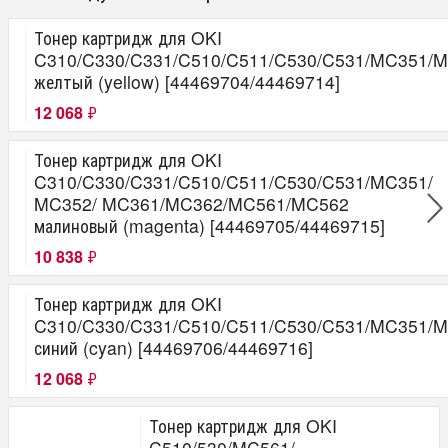
Тонер картридж для OKI
C310/C330/C331/C510/C511/C530/C531/MC351
желтый (yellow) [44469704/44469714]
12 068
₽
Тонер картридж для OKI
C310/C330/C331/C510/C511/C530/C531/MC351/
MC352/ MC361/MC362/MC561/MC562
малиновый (magenta) [44469705/44469715]
10 838
₽
Тонер картридж для OKI
C310/C330/C331/C510/C511/C530/C531/MC351
синий (cyan) [44469706/44469716]
12 068
₽
Тонер картридж для OKI
C510/530/MC561/