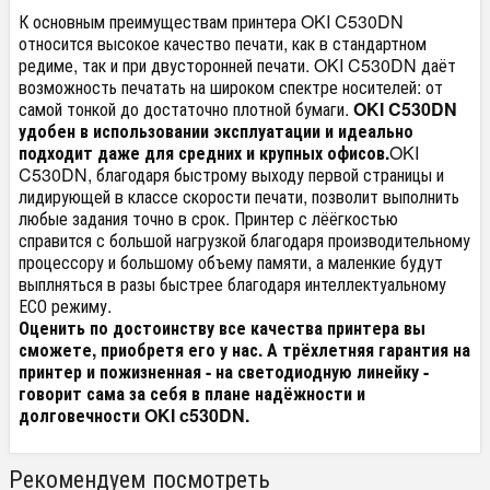
К основным преимуществам принтера OKI C530DN
относится высокое качество печати, как в стандартном
редиме, так и при двусторонней печати. OKI C530DN даёт
возможность печатать на широком спектре носителей: от
самой тонкой до достаточно плотной бумаги.
OKI C530DN
удобен в использовании эксплуатации и идеально
подходит даже для средних и крупных офисов.
OKI
C530DN, благодаря быстрому выходу первой страницы и
лидирующей в классе скорости печати, позволит выполнить
любые задания точно в срок. Принтер с лёёгкостью
справится с большой нагрузкой благодаря производительному
процессору и большому объему памяти, а маленкие будут
выплняться в разы быстрее благодаря интеллектуальному
ЕСО режиму.
Оценить по достоинству все качества принтера вы
сможете, приобретя его у нас. А трёхлетняя гарантия на
принтер и пожизненная - на светодиодную линейку -
говорит сама за себя в плане надёжности и
долговечности OKI c530DN.
Рекомендуем посмотреть