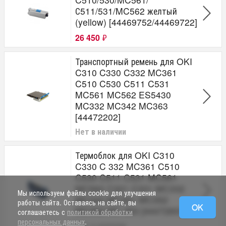
С511/531/MC562 желтый
(yellow) [44469752/44469722]
26 450
₽
Транспортный ремень для OKI
C310 C330 C332 MC361
C510 C530 C511 C531
MC561 MC562 ES5430
MC332 MC342 MC363
[44472202]
Нет в наличии
Термоблок для OKI C310
C330 C 332 MC361 C510
C530 C511 C531 MC561
MC562 C321 C331 MC332
Мы используем файлы cookie для улучшения
MC342 MC351 MC352
работы сайта. Оставаясь на сайте, вы
OK
MC362 MC 363 [44472603]
соглашаетесь с
политикой обработки
персональных данных
.
Нет в наличии