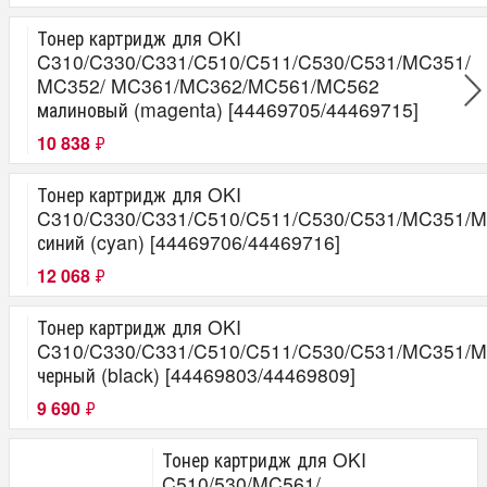
Тонер картридж для OKI
C310/C330/C331/C510/C511/C530/C531/MC351/
MC352/ MC361/MC362/MC561/MC562
малиновый (magenta) [44469705/44469715]
10 838
₽
Тонер картридж для OKI
C310/C330/C331/C510/C511/C530/C531/MC351
синий (cyan) [44469706/44469716]
12 068
₽
Тонер картридж для OKI
C310/C330/C331/C510/C511/C530/C531/MC351
черный (black) [44469803/44469809]
9 690
₽
Тонер картридж для OKI
C510/530/MC561/