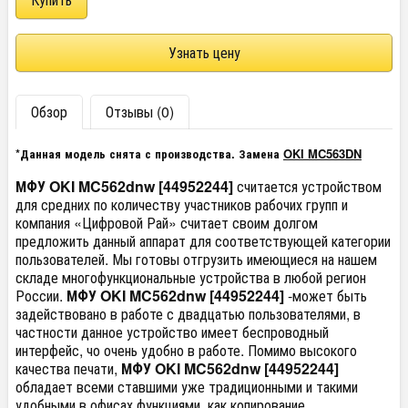
Узнать цену
Обзор
Отзывы (0)
*Данная модель снята с производства. Замена
OKI MC563DN
МФУ OKI MC562dnw [44952244]
считается устройством
для средних по количеству участников рабочих групп и
компания «Цифровой Рай» считает своим долгом
предложить данный аппарат для соответствующей категории
пользователей. Мы готовы отгрузить имеющиеся на нашем
складе многофункциональные устройства в любой регион
России.
МФУ OKI MC562dnw [44952244]
-может быть
задействовано в работе с двадцатью пользователями, в
частности данное устройство имеет беспроводный
интерфейс, чо очень удобно в работе. Помимо высокого
качества печати,
МФУ OKI MC562dnw [44952244]
обладает всеми ставшими уже традиционными и такими
удобными в офисах функциями, как копирование,