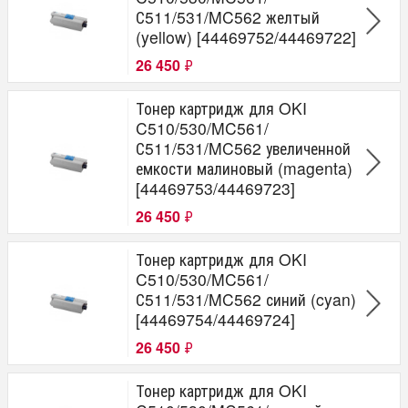
С511/531/MC562 желтый
(yellow) [44469752/44469722]
26 450
₽
Тонер картридж для OKI
C510/530/MC561/
С511/531/MC562 увеличенной
емкости малиновый (magenta)
[44469753/44469723]
26 450
₽
Тонер картридж для OKI
C510/530/MC561/
С511/531/MC562 синий (cyan)
[44469754/44469724]
26 450
₽
Тонер картридж для OKI