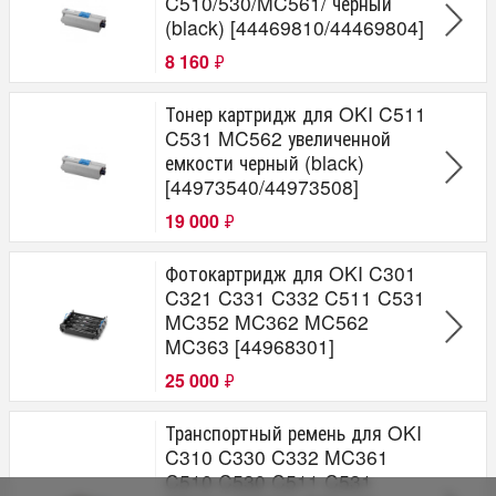
C510/530/MC561/ черный
(black) [44469810/44469804]
8 160
₽
Тонер картридж для OKI C511
C531 MC562 увеличенной
емкости черный (black)
[44973540/44973508]
19 000
₽
Фотокартридж для OKI C301
C321 C331 C332 C511 C531
MC352 MC362 MC562
MC363 [44968301]
25 000
₽
Транспортный ремень для OKI
C310 C330 C332 MC361
C510 C530 C511 C531