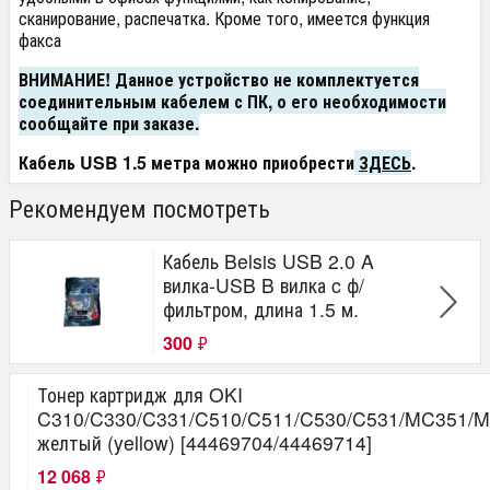
сканирование, распечатка. Кроме того, имеется функция
факса
ВНИМАНИЕ!
Данное устройство не комплектуется
соединительным кабелем с ПК, о его необходимости
сообщайте при заказе.
Кабель USB 1.5 метра можно приобрести
ЗДЕСЬ
.
Рекомендуем посмотреть
Кабель Belsis USB 2.0 A
вилка-USB B вилка c ф/
фильтром, длина 1.5 м.
300
₽
Тонер картридж для OKI
C310/C330/C331/C510/C511/C530/C531/MC351
желтый (yellow) [44469704/44469714]
12 068
₽