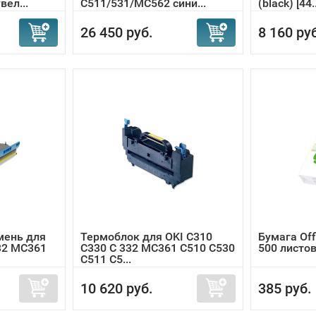
ел...
С511/531/MC562 сини...
(black) [44..
26 450 руб.
8 160 ру
мень для
Термоблок для OKI C310
Бумага Off
32 MC361
C330 C 332 MC361 C510 C530
500 листов
C511 C5...
10 620 руб.
385 руб.