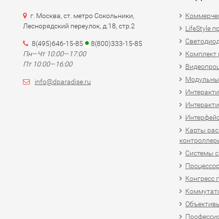
г. Москва, ст. метро Сокольники,
Коммерчес
Леснорядский переулок, д.18, стр.2
LifeStyle 
Светодио
8(495)646-15-85
8(800)333-15-85
Пн—Чт 10:00—17:00
Комплект 
Пт 10:00—16:00
Видеопро
Модульны
info@dparadise.ru
Интеракт
Интеракти
Интерфей
Карты рас
контроллер
Системы 
Процессо
Конгресс 
Коммутат
Объективы
Професси