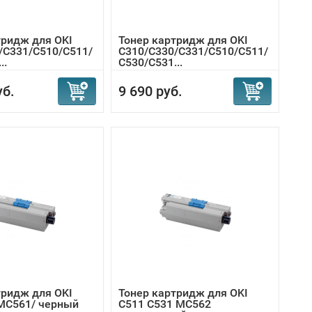
тридж для OKI
Тонер картридж для OKI
/C331/C510/C511/
C310/C330/C331/C510/C511/
..
C530/C531...
уб.
9 690 руб.
тридж для OKI
Тонер картридж для OKI
MC561/ черный
C511 C531 MC562