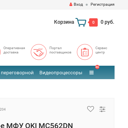
Вход
Регистрация
Корзина
0 руб.
0
Оперативная
Портал
Сервис
доставка
поставщиков
центр
46
 переговорной
Видеопроцессоры
204
ое МФУ OKI MC562DN