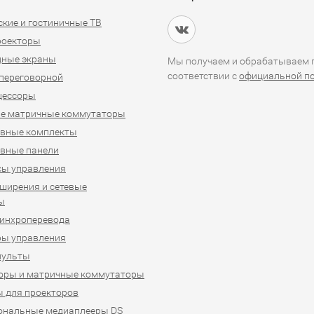
кие и гостиничные ТВ
проекторы
дные экраны
Мы получаем и обрабатываем п
соответствии с
официальной п
переговорной
цессоры
е матричные коммутаторы
ивные комплекты
вные панели
сы управления
ширения и сетевые
ы
синхроперевода
ры управления
пульты
оры и матричные коммутаторы
 для проекторов
ональные медиаплееры DS