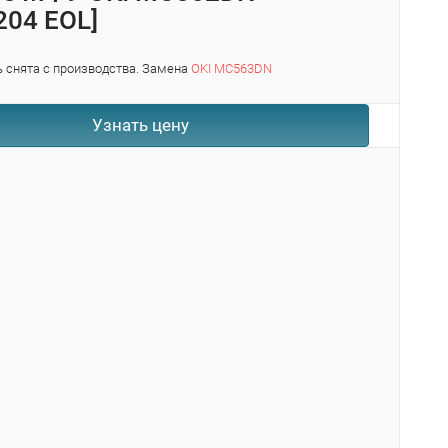
204 EOL]
 снята с производства. Замена
OKI MC563DN
Узнать цену