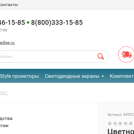
Контакты
46-15-85
8(800)333-15-85
7:00
adise.ru
eStyle проекторы
Светодиодные экраны
Комплект
EOL]
Артикул:
44952
одства
нтии
Цветн