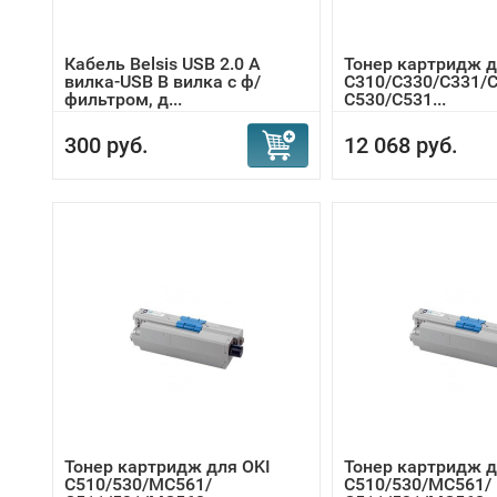
Кабель Belsis USB 2.0 A
Тонер картридж д
вилка-USB B вилка c ф/
C310/C330/C331/C
фильтром, д...
C530/C531...
300 руб.
12 068 руб.
Тонер картридж для OKI
Тонер картридж д
C510/530/MC561/
C510/530/MC561/