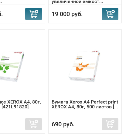
.
увеличенной емкост...
б.
19 000 руб.
ice XEROX A4, 80г,
Бумага Xerox A4 Perfect print
 [421L91820]
XEROX A4, 80г, 500 листов [...
690 руб.