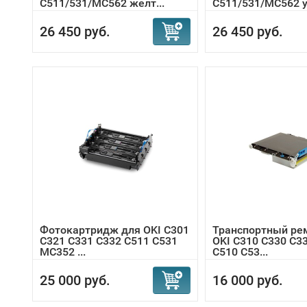
С511/531/MC562 желт...
С511/531/MC562 ув
26 450 руб.
26 450 руб.
Фотокартридж для OKI C301
Транспортный ре
C321 C331 C332 C511 C531
OKI C310 C330 C3
MC352 ...
C510 C53...
25 000 руб.
16 000 руб.