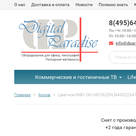
О нас
Доставка и оплата
Новости
Полезно знать
8(495)6
Пн—Чт 10:00—1
Пт 10:00—16:00
info@dpar
Коммерческие и гостиничные ТВ
Lif
Главная
Архив
Цветное МФУ OKI MC562DN [44952204 
Снят с произв
+2 года гара