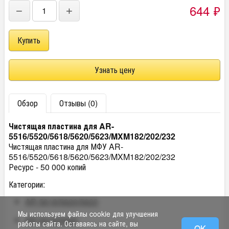
644
₽
−
+
Узнать цену
Обзор
Отзывы (0)
Чистящая пластина для AR-
5516/5520/5618/5620/5623/MXM182/202/232
Чистящая пластина для МФУ AR-
5516/5520/5618/5620/5623/MXM182/202/232
Ресурс - 50 000 копий
Категории:
AR 5618/5620/5623
Мы используем файлы cookie для улучшения
AR 5516/5520
работы сайта. Оставаясь на сайте, вы
OK