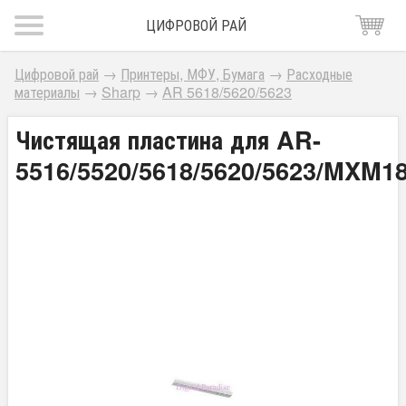
ЦИФРОВОЙ РАЙ
Цифровой рай
→
Принтеры, МФУ, Бумага
→
Расходные
материалы
→
Sharp
→
AR 5618/5620/5623
Чистящая пластина для AR-
5516/5520/5618/5620/5623/MXM18