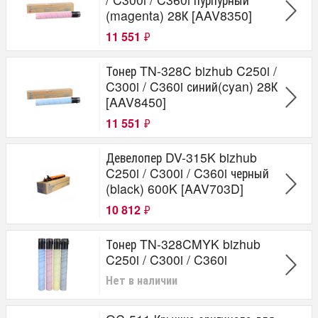
(magenta) 28К [AAV8350]
11 551
₽
Тонер TN-328C bizhub C250i /
C300i / C360i синий(cyan) 28К
[AAV8450]
11 551
₽
Девелопер DV-315K bizhub
C250i / C300i / C360i черный
(black) 600K [AAV703D]
10 812
₽
Тонер TN-328CMYK bizhub
C250i / C300i / C360i
Нет в наличии