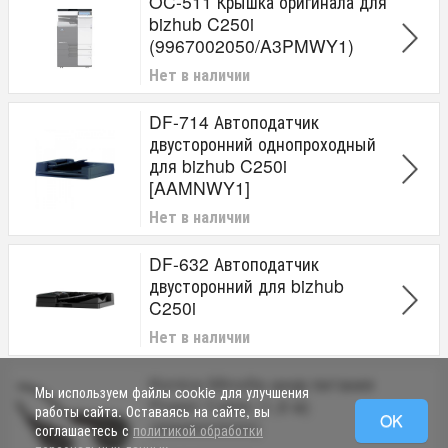
OC-511 Крышка оригинала для
bizhub C250i
(9967002050/A3PMWY1)
Нет в наличии
DF-714 Автоподатчик
двусторонний однопроходный
для bizhub C250i
[AAMNWY1]
Нет в наличии
DF-632 Автоподатчик
двусторонний для bizhub
C250i
Нет в наличии
Konica Minolta шнур питания
Мы используем файлы cookie для улучшения
Power Cable (1,8 м)
работы сайта. Оставаясь на сайте, вы
OK
(9968003000)
соглашаетесь с
политикой обработки