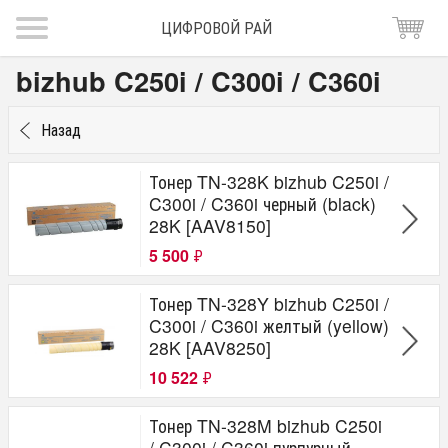
ЦИФРОВОЙ РАЙ
bizhub C250i / C300i / C360i
Назад
Тонер TN-328K bizhub C250i /
C300i / C360i черный (black)
28K [AAV8150]
5 500
₽
Тонер TN-328Y bizhub C250i /
C300i / C360i желтый (yellow)
28K [AAV8250]
10 522
₽
Тонер TN-328M bizhub C250i
/ C300i / C360i пурпурный