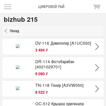
ЦИФРОВОЙ РАЙ
bizhub 215
Назад
DV-116 Девелопер [A1UC550]
3 494
₽
DR-114 Фотобарабан
[4021029701]
9 090
₽
TN-118 Тонер [A3VW050]
8 522
₽
OC-512 Крышка оригинала