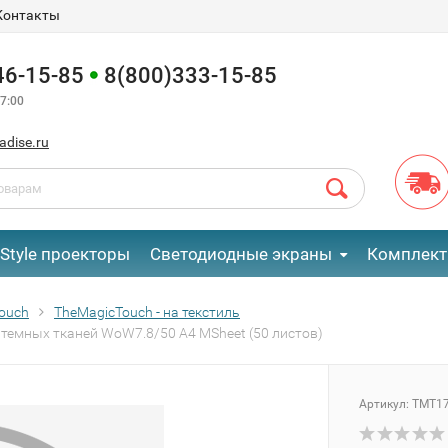
Контакты
46-15-85
8(800)333-15-85
7:00
adise.ru
eStyle проекторы
Светодиодные экраны
Комплект
ouch
TheMagicTouch - на текстиль
 темных тканей WoW7.8/50 A4 MSheet (50 листов)
Артикул:
TMT1