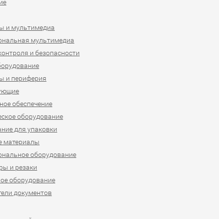
ие
ы и мультимедиа
ональная мультимедиа
контроля и безопасности
борудование
ы и периферия
ующие
ое обеспечение
ское оборудование
ние для упаковки
е материалы
ональное оборудование
ы и резаки
ое оборудование
ели документов