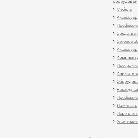
оборудован
Мебель
Аксессуар
Професси
Средства 
Сетевое о
Аксессуар
Комплект
Программн
Климатиче
Оборудова
Расходны
Професси
Ламинатор
Переплетн
Уничтожит