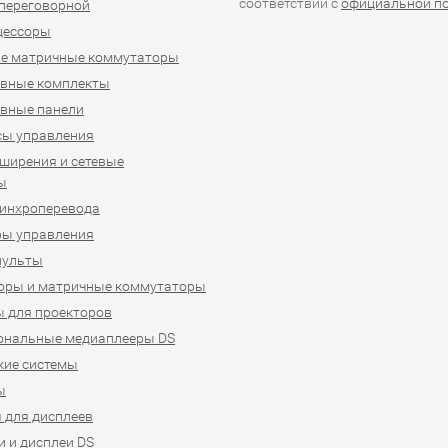
соответствии с
официальной п
переговорной
цессоры
е матричные коммутаторы
ивные комплекты
вные панели
сы управления
ширения и сетевые
ы
синхроперевода
ры управления
пульты
оры и матричные коммутаторы
 для проекторов
ональные медиаплееры DS
кие системы
ы
 для дисплеев
 и дисплеи DS