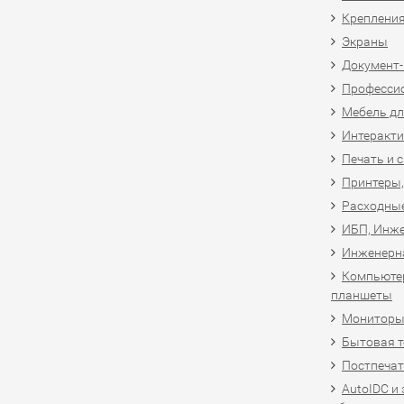
Крепления
Экраны
Документ
Професси
Мебель дл
Интеракти
Печать и 
Принтеры,
Расходны
ИБП, Инже
Инженерн
Компьютер
планшеты
Мониторы,
Бытовая т
Постпечат
AutoIDC и