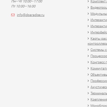
Пн—Чт 10:00—17:00
Комплект 
Пт 10:00—16:00
Видеопро
Модульны
info@dparadise.ru
Интеракт
Интеракти
Интерфей
Карты рас
контроллер
Системы 
Процессо
Конгресс 
Коммутат
Объективы
Професси
Акустичес
Терминал
Крепления
Моноблоки