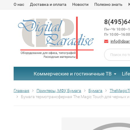
О нас
Доставка и оплата
Новости
Полезно знать
8(495)6
Пн—Чт 10:00—1
Пт 10:00—16:00
info@dpar
Коммерческие и гостиничные ТВ
Lif
Главная
Принтеры, МФУ, Бумага
Бумага
TheMagicT
Бумага термотрансферная The Magic Touch для черных и