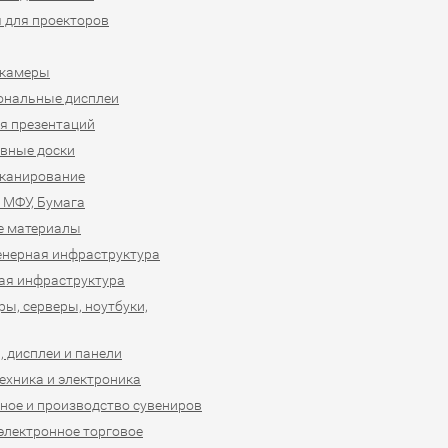
 для проекторов
-камеры
ональные дисплеи
я презентаций
вные доски
сканирование
 МФУ, Бумага
е материалы
нерная инфраструктура
ая инфраструктура
ы, серверы, ноутбуки,
 дисплеи и панели
ехника и электроника
ное и производство сувениров
 электронное торговое