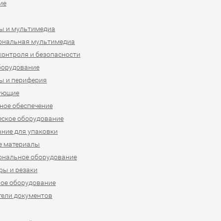
ие
ы и мультимедиа
ональная мультимедиа
контроля и безопасности
борудование
ы и периферия
ующие
ое обеспечение
ское оборудование
ние для упаковки
е материалы
ональное оборудование
ы и резаки
ое оборудование
ели документов