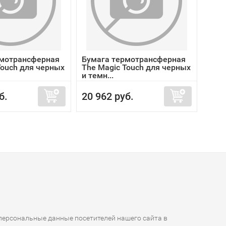
рмотрансферная
Бумага термотрансферная
Держ
Touch для черных
The Magic Touch для черных
OKI 
и темн...
[465
б.
20 962 руб.
1 5
ерсональные данные посетителей нашего сайта в