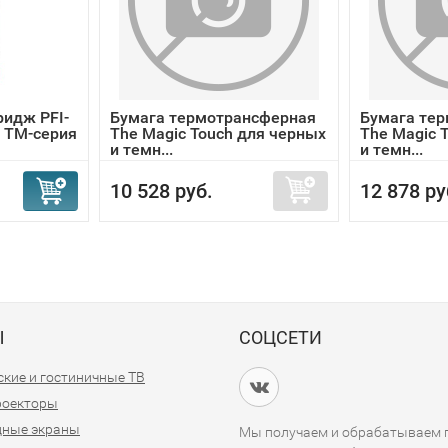
идж PFI-
Бумага термотрансферная
Бумага те
, ТМ-серия
The Magic Touch для черных
The Magic 
и темн...
и темн...
10 528 руб.
12 878 ру
Ы
СОЦСЕТИ
кие и гостиничные ТВ
проекторы
дные экраны
Мы получаем и обрабатываем п