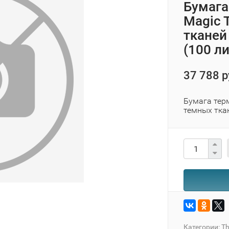
Бумага
Magic 
тканей
(100 л
37 788 р
Бумага тер
темных тка
Категории:
Th