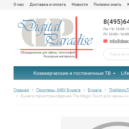
О нас
Доставка и оплата
Новости
Полезно знать
8(495)6
Пн—Чт 10:00—1
Пт 10:00—16:00
info@dpar
Коммерческие и гостиничные ТВ
Lif
Главная
Принтеры, МФУ, Бумага
Бумага
TheMagicT
Бумага термотрансферная The Magic Touch для черных и