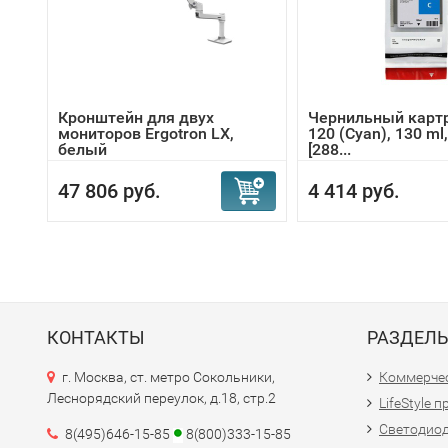
Кронштейн для двух
Чернильный картр
мониторов Ergotron LX,
120 (Cyan), 130 ml
белый
[288...
47 806 руб.
4 414 руб.
КОНТАКТЫ
РАЗДЕЛ
г. Москва, ст. метро Сокольники,
Коммерчес
Леснорядский переулок, д.18, стр.2
LifeStyle 
Светодио
8(495)646-15-85
8(800)333-15-85