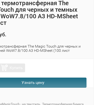
 термотрансферная The
Touch для черных и темных
 WoW7.8/100 A3 HD-MSheet
ист
уб.
мотрансферная The Magic Touch для черных и
ней WoW7.8/100 A3 HD-MSheet (100 лист
Купить
Узнать цену
eMagicTouch - на текстиль
Термотрансферная бумага