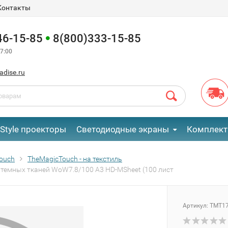
Контакты
46-15-85
8(800)333-15-85
7:00
adise.ru
eStyle проекторы
Светодиодные экраны
Комплект
ouch
TheMagicTouch - на текстиль
 темных тканей WoW7.8/100 A3 HD-MSheet (100 лист
Артикул:
TMT1