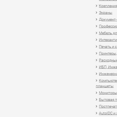
Крепления
Экраны
Документ
Професси
Мебель дл
Интеракти
Печать и 
Принтеры,
Расходны
ИБП, Инже
Инженерн
Компьютер
планшеты
Мониторы,
Бытовая т
Постпечат
AutoIDC и