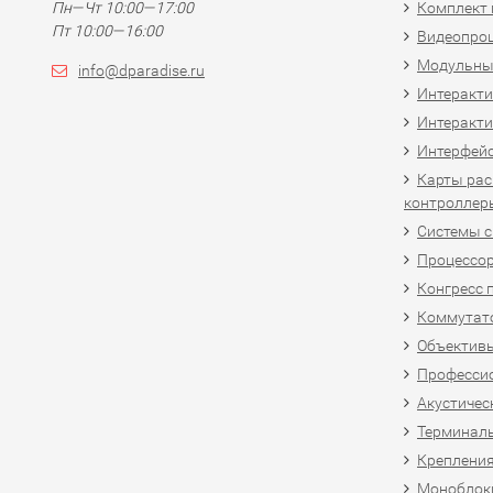
Пн—Чт 10:00—17:00
Комплект 
Пт 10:00—16:00
Видеопро
Модульны
info@dparadise.ru
Интеракт
Интеракти
Интерфей
Карты рас
контроллер
Системы 
Процессо
Конгресс 
Коммутат
Объективы
Професси
Акустичес
Терминал
Крепления
Моноблоки