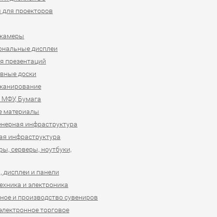
 для проекторов
-камеры
ональные дисплеи
я презентаций
вные доски
сканирование
 МФУ, Бумага
е материалы
нерная инфраструктура
ая инфраструктура
ы, серверы, ноутбуки,
 дисплеи и панели
ехника и электроника
ное и производство сувениров
 электронное торговое