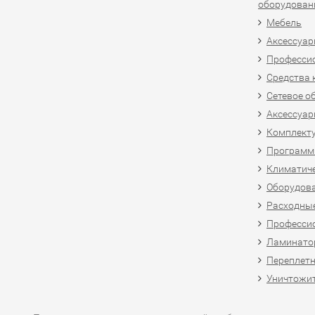
оборудован
Мебель
Аксессуар
Професси
Средства 
Сетевое о
Аксессуар
Комплект
Программн
Климатиче
Оборудова
Расходны
Професси
Ламинатор
Переплетн
Уничтожит