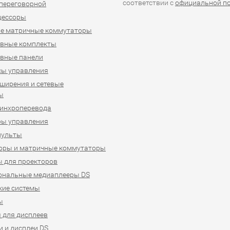
соответствии с
официальной п
переговорной
цессоры
е матричные коммутаторы
ивные комплекты
вные панели
сы управления
ширения и сетевые
ы
синхроперевода
ры управления
пульты
оры и матричные коммутаторы
 для проекторов
ональные медиаплееры DS
кие системы
ы
 для дисплеев
 и дисплеи DS