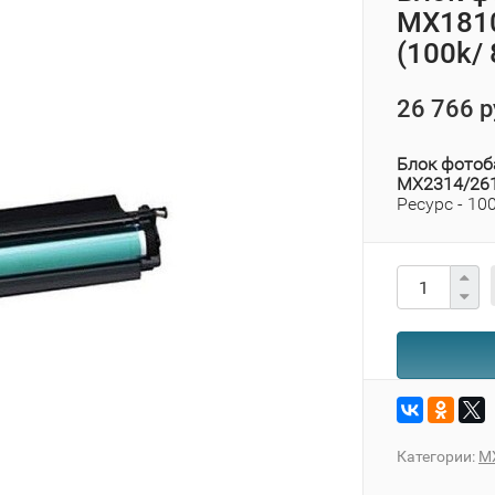
MX1810
(100k/
26 766 р
Блок фотоб
MX2314/261
Ресурс - 10
Категории:
M