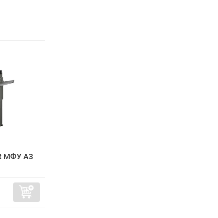
R МФУ А3