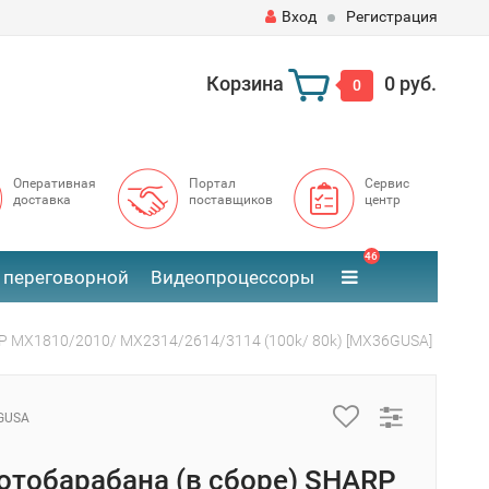
Вход
Регистрация
Корзина
0 руб.
0
Оперативная
Портал
Сервис
доставка
поставщиков
центр
46
 переговорной
Видеопроцессоры
RP MX1810/2010/ MX2314/2614/3114 (100k/ 80k) [MX36GUSA]
GUSA
отобарабана (в сборе) SHARP