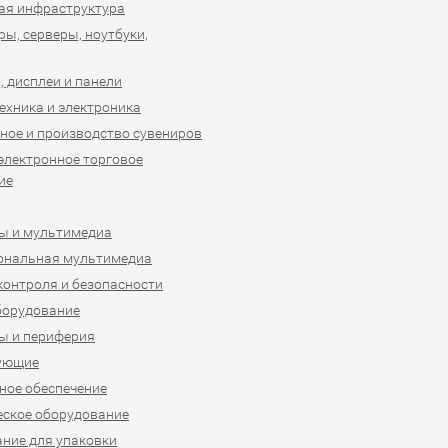
ая инфраструктура
ы, серверы, ноутбуки,
 дисплеи и панели
ехника и электроника
ное и производство сувениров
 электронное торговое
ие
ы и мультимедиа
ональная мультимедиа
контроля и безопасности
борудование
ы и периферия
ующие
ое обеспечение
ское оборудование
ние для упаковки