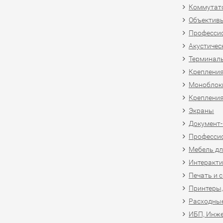
Коммутат
Объективы
Професси
Акустичес
Терминал
Крепления
Моноблоки
Крепления
Экраны
Документ
Професси
Мебель дл
Интеракти
Печать и 
Принтеры,
Расходны
ИБП, Инже