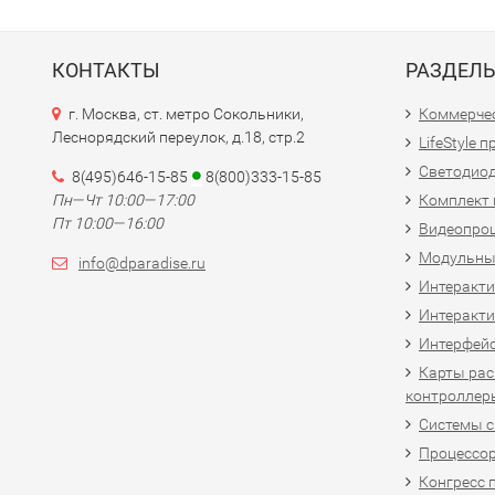
КОНТАКТЫ
РАЗДЕЛ
г. Москва, ст. метро Сокольники,
Коммерчес
Леснорядский переулок, д.18, стр.2
LifeStyle 
Светодио
8(495)646-15-85
8(800)333-15-85
Пн—Чт 10:00—17:00
Комплект 
Пт 10:00—16:00
Видеопро
Модульны
info@dparadise.ru
Интеракт
Интеракти
Интерфей
Карты рас
контроллер
Системы 
Процессо
Конгресс 