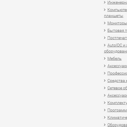
Инженерн
Компьютер
планшеты
Мониторы,
Бытовая т
Постпечат
AutoIDC и
оборудован
Мебель
Аксессуар
Професси
Средства 
Сетевое о
Аксессуар
Комплект
Программн
Климатиче
Оборудова