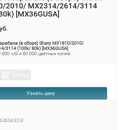
/2010/ MX2314/2614/3114
 80k) [MX36GUSA]
уб.
арабана (в сборе) Sharp MX1810/2010/
4/3114 (100k/ 80k) [MX36GUSA]
0 000 ч/б и 80 000 цветных копий
Купить
Узнать цену
X-2614/3114