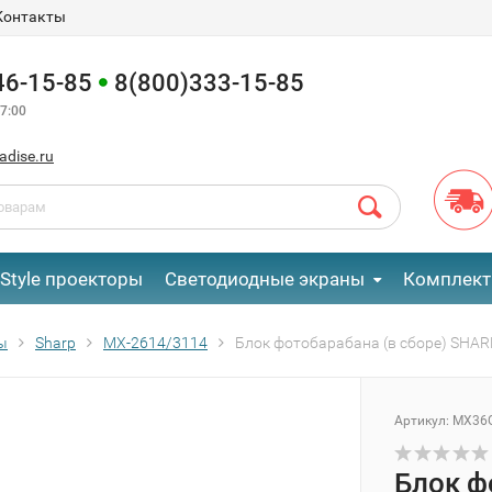
Контакты
46-15-85
8(800)333-15-85
7:00
adise.ru
eStyle проекторы
Светодиодные экраны
Комплект
ы
Sharp
MX-2614/3114
Блок фотобарабана (в сборе) SHA
Артикул:
MX36
Блок ф