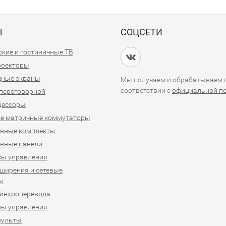
Ы
СОЦСЕТИ
кие и гостиничные ТВ
проекторы
дные экраны
Мы получаем и обрабатываем п
соответствии с
официальной п
переговорной
цессоры
е матричные коммутаторы
ивные комплекты
вные панели
сы управления
ширения и сетевые
ы
синхроперевода
ры управления
пульты