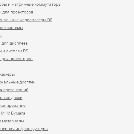
оры и матричные коммутаторы
 для проекторов
ональные медиаплееры DS
кие системы
ы
 для дисплеев
 и дисплеи DS
 для проекторов
-камеры
ональные дисплеи
я презентаций
вные доски
сканирование
 МФУ, Бумага
е материалы
нерная инфраструктура