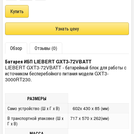
Узнать цену
Обзор
Отзывы (0)
Батарея ИБП LIEBERT GXT3-72VBATT
LIEBERT GXT3-72VBATT - батарейный блок для работы с
источником бесперебойного питания модели GXT3-
3000RT230.
РАЗМЕРЫ
Само устройство (Ш х Г х В)
602x 430 x 85 (мм)
В транспортной упаковке (Ш х
717 x 570 x 262(мм)
Г х В)
МАССА