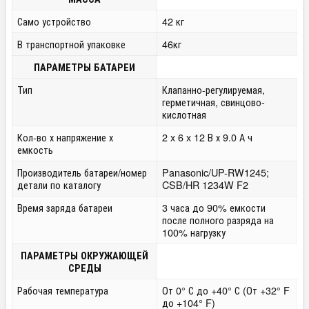
Само устройство
42 кг
В транспортной упаковке
46кг
ПАРАМЕТРЫ БАТАРЕИ
Тип
Клапанно-регулируемая,
герметичная, свинцово-
кислотная
Кол-во х напряжение х
2 x 6 x 12 В х 9.0 А ч
емкость
Производитель батареи/номер
Panasonic/UP-RW1245;
детали по каталогу
CSB/HR 1234W F2
Время заряда батареи
3 часа до 90% емкости
после полного разряда на
100% нагрузку
ПАРАМЕТРЫ ОКРУЖАЮЩЕЙ
СРЕДЫ
Рабочая температура
От 0° С до +40° С (От +32° F
до +104° F)