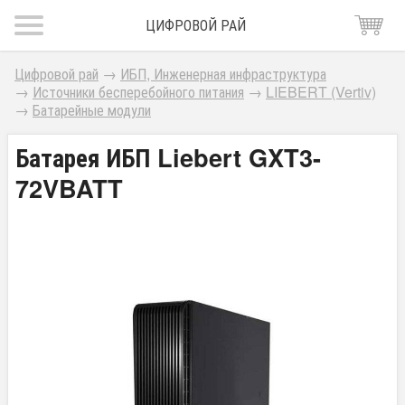
ЦИФРОВОЙ РАЙ
Цифровой рай
→
ИБП, Инженерная инфраструктура
→
Источники бесперебойного питания
→
LIEBERT (Vertiv)
→
Батарейные модули
Батарея ИБП Liebert GXT3-
72VBATT