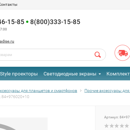
Контакты
46-15-85
8(800)333-15-85
7:00
adise.ru
eStyle проекторы
Светодиодные экраны
Комплект
ксессуары для планшетов и смартфонов
Прочие аксессуары для
k 84+976020+10
Артикул:
84+97