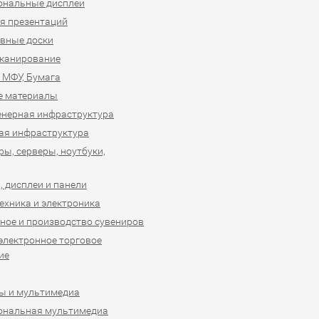
ональные дисплеи
я презентаций
вные доски
сканирование
 МФУ, Бумага
е материалы
нерная инфраструктура
ая инфраструктура
ы, серверы, ноутбуки,
 дисплеи и панели
ехника и электроника
ное и производство сувениров
 электронное торговое
ие
ы и мультимедиа
ональная мультимедиа