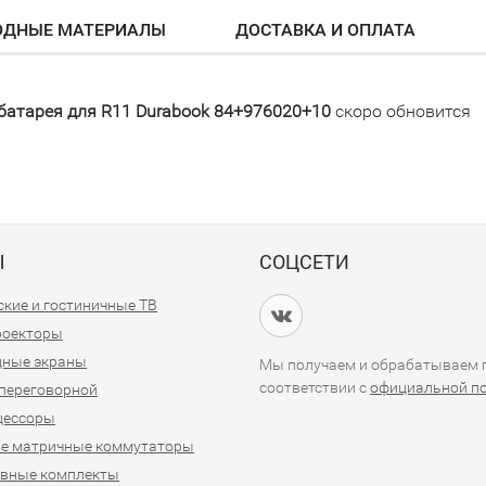
ОДНЫЕ МАТЕРИАЛЫ
ДОСТАВКА И ОПЛАТА
батарея для R11 Durabook 84+976020+10
скоро обновится
Ы
СОЦСЕТИ
кие и гостиничные ТВ
проекторы
дные экраны
Мы получаем и обрабатываем п
соответствии с
официальной п
переговорной
цессоры
е матричные коммутаторы
ивные комплекты