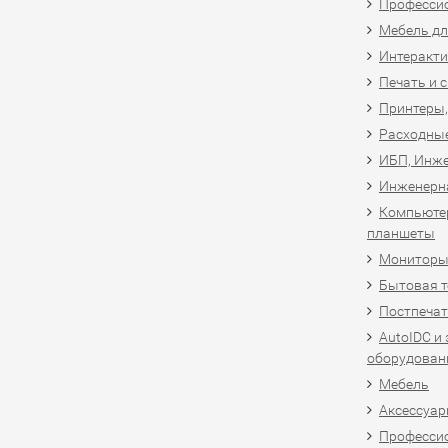
Професси
Мебель дл
Интеракти
Печать и 
Принтеры,
Расходны
ИБП, Инже
Инженерн
Компьютер
планшеты
Мониторы,
Бытовая т
Постпечат
AutoIDC и
оборудован
Мебель
Аксессуар
Професси