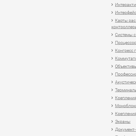
Интеракти
Интерфей
Карты рас
контроллер
Системы 
Процессо
Конгресс 
Коммутат
Объективы
Професси
Акустичес
Терминал
Крепления
Моноблоки
Крепления
Экраны
Документ