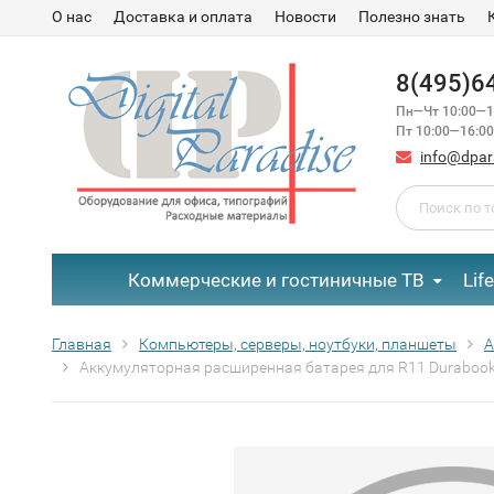
О нас
Доставка и оплата
Новости
Полезно знать
8(495)6
Пн—Чт 10:00—1
Пт 10:00—16:00
info@dpar
Коммерческие и гостиничные ТВ
Lif
Главная
Компьютеры, серверы, ноутбуки, планшеты
А
Аккумуляторная расширенная батарея для R11 Duraboo