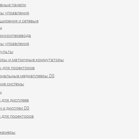
вные панели
сы управления
ширения и сетевые
ы
синхроперевода
ры управления
пульты
оры и матричные коммутаторы
 для проекторов
ональные медиаплееры DS
кие системы
ы
 для дисплеев
 и дисплеи DS
 для проекторов
-камеры