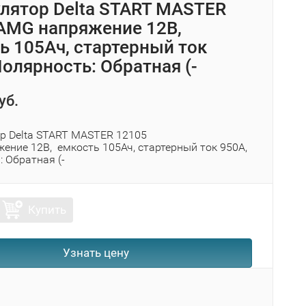
лятор Delta START MASTER
AMG напряжение 12В,
ь 105Ач, стартерный ток
Полярность: Обратная (-
уб.
р Delta START MASTER 12105
ение 12В, емкость 105Ач, стартерный ток 950А,
: Обратная (-
Купить
Узнать цену