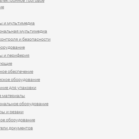
 электронное торговое
ие
ы и мультимедиа
ональная мультимедиа
контроля и безопасности
борудование
ы и периферия
ующие
ое обеспечение
ское оборудование
ние для упаковки
е материалы
ональное оборудование
ы и резаки
ое оборудование
ели документов