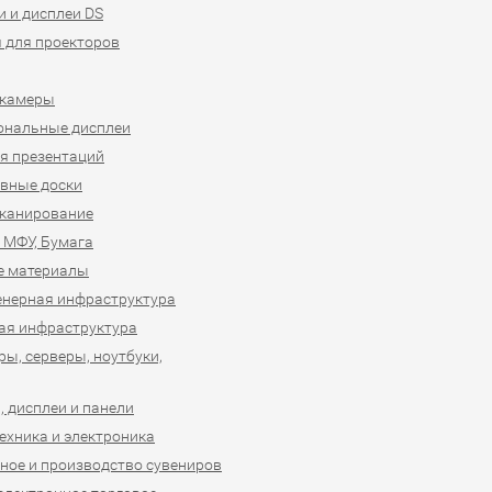
 и дисплеи DS
 для проекторов
-камеры
ональные дисплеи
я презентаций
вные доски
сканирование
 МФУ, Бумага
е материалы
нерная инфраструктура
ая инфраструктура
ы, серверы, ноутбуки,
 дисплеи и панели
ехника и электроника
ное и производство сувениров