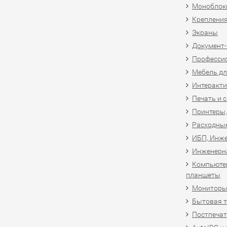
Моноблоки
Крепления
Экраны
Документ
Професси
Мебель дл
Интеракти
Печать и 
Принтеры,
Расходны
ИБП, Инже
Инженерн
Компьютер
планшеты
Мониторы,
Бытовая т
Постпечат