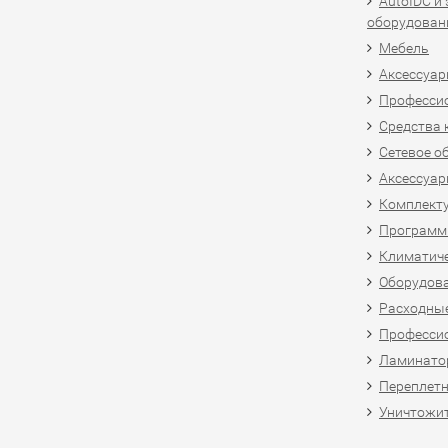
AutoIDC и
оборудован
Мебель
Аксессуар
Професси
Средства 
Сетевое о
Аксессуар
Комплект
Программн
Климатиче
Оборудова
Расходны
Професси
Ламинатор
Переплетн
Уничтожит