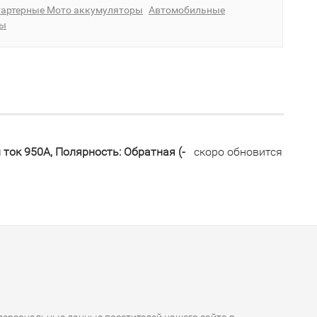
тартерные Мото аккумуляторы
Автомобильные
ры
 ток 950А, Полярность: Обратная (-
скоро обновится