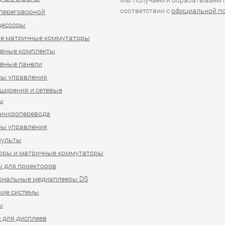
Мы получаем и обрабатываем п
соответствии с
официальной п
переговорной
цессоры
е матричные коммутаторы
ивные комплекты
вные панели
сы управления
ширения и сетевые
ы
синхроперевода
ры управления
пульты
оры и матричные коммутаторы
 для проекторов
ональные медиаплееры DS
кие системы
ы
 для дисплеев