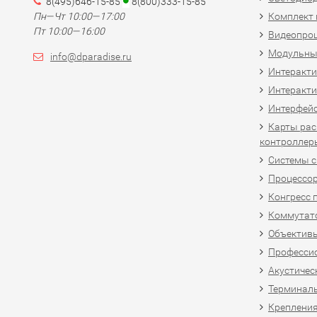
8(495)646-15-85
8(800)333-15-85
Пн—Чт 10:00—17:00
Комплект 
Пт 10:00—16:00
Видеопро
Модульны
info@dparadise.ru
Интеракт
Интеракти
Интерфей
Карты рас
контроллер
Системы 
Процессо
Конгресс 
Коммутат
Объективы
Професси
Акустичес
Терминал
Крепления