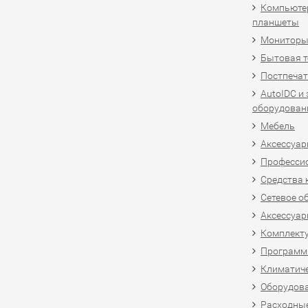
Компьютер
планшеты
Мониторы,
Бытовая т
Постпечат
AutoIDC и
оборудован
Мебель
Аксессуар
Професси
Средства 
Сетевое о
Аксессуар
Комплект
Программн
Климатиче
Оборудова
Расходны