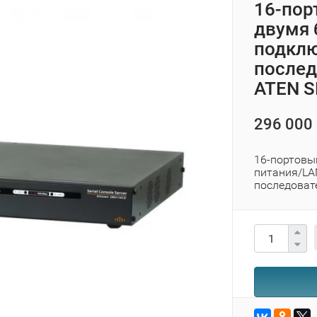
16-пор
двумя 
подклю
после
ATEN 
296 000 
16-портовы
питания/LA
последоват