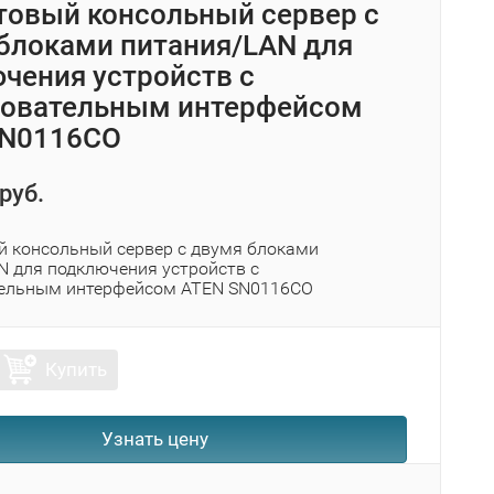
товый консольный сервер с
блоками питания/LAN для
чения устройств с
довательным интерфейсом
SN0116CO
руб.
й консольный сервер с двумя блоками
N для подключения устройств с
ельным интерфейсом ATEN SN0116CO
Купить
Узнать цену