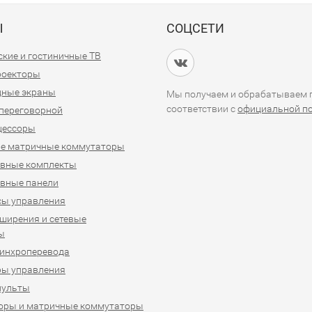
Ы
СОЦСЕТИ
кие и гостиничные ТВ
проекторы
дные экраны
Мы получаем и обрабатываем п
соответствии с
официальной п
переговорной
цессоры
е матричные коммутаторы
ивные комплекты
вные панели
сы управления
ширения и сетевые
ы
синхроперевода
ры управления
пульты
оры и матричные коммутаторы