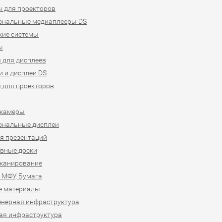
 для проекторов
ональные медиаплееры DS
кие системы
ы
 для дисплеев
 и дисплеи DS
 для проекторов
-камеры
ональные дисплеи
я презентаций
вные доски
сканирование
 МФУ, Бумага
е материалы
нерная инфраструктура
ая инфраструктура