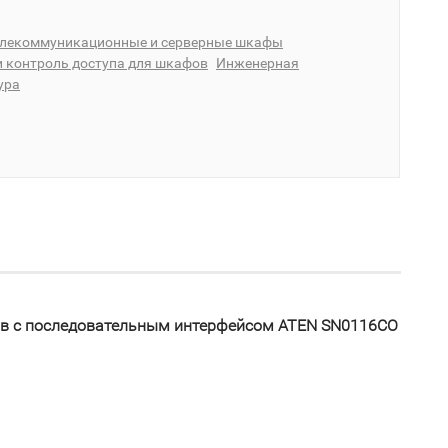
елекоммуникационные и серверные шкафы
и контроль доступа для шкафов
Инженерная
ура
ств с последовательным интерфейсом ATEN SN0116CO