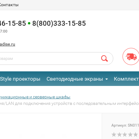
Контакты
46-15-85
8(800)333-15-85
7:00
adise.ru
eStyle проекторы
Светодиодные экраны
Комплект
уникационные и серверные шкафы
ния/LAN для подключения устройств с последовательным интерфей
Артикул:
SN01