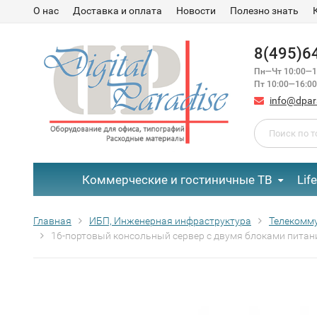
О нас
Доставка и оплата
Новости
Полезно знать
8(495)6
Пн—Чт 10:00—1
Пт 10:00—16:00
info@dpar
Коммерческие и гостиничные ТВ
Lif
Главная
ИБП, Инженерная инфраструктура
Телекомм
16-портовый консольный сервер с двумя блоками пита