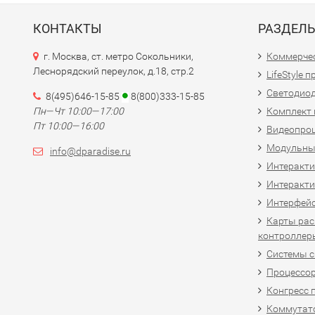
КОНТАКТЫ
РАЗДЕЛ
г. Москва, ст. метро Сокольники,
Коммерчес
Леснорядский переулок, д.18, стр.2
LifeStyle 
Светодио
8(495)646-15-85
8(800)333-15-85
Пн—Чт 10:00—17:00
Комплект 
Пт 10:00—16:00
Видеопро
Модульны
info@dparadise.ru
Интеракт
Интеракти
Интерфей
Карты рас
контроллер
Системы 
Процессо
Конгресс 
Коммутат