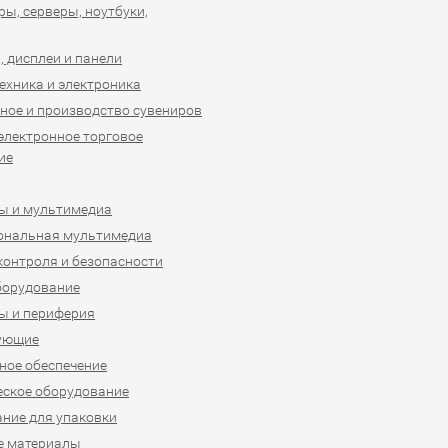
ы, серверы, ноутбуки,
 дисплеи и панели
ехника и электроника
ное и производство сувениров
 электронное торговое
ие
ы и мультимедиа
ональная мультимедиа
контроля и безопасности
борудование
ы и периферия
ующие
ое обеспечение
ское оборудование
ние для упаковки
е материалы