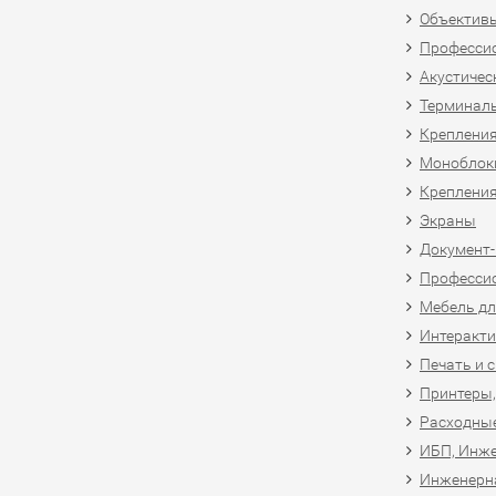
Объективы
Професси
Акустичес
Терминал
Крепления
Моноблоки
Крепления
Экраны
Документ
Професси
Мебель дл
Интеракти
Печать и 
Принтеры,
Расходны
ИБП, Инже
Инженерн