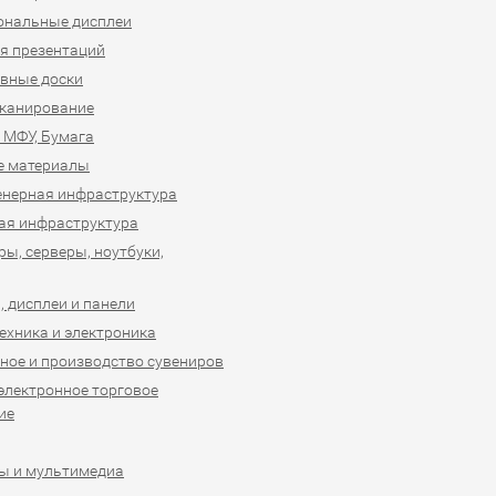
ональные дисплеи
я презентаций
вные доски
сканирование
 МФУ, Бумага
е материалы
нерная инфраструктура
ая инфраструктура
ы, серверы, ноутбуки,
 дисплеи и панели
ехника и электроника
ное и производство сувениров
 электронное торговое
ие
ы и мультимедиа