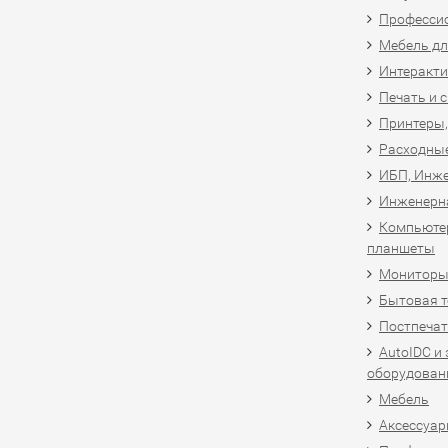
Професси
Мебель дл
Интеракти
Печать и 
Принтеры,
Расходны
ИБП, Инже
Инженерн
Компьютер
планшеты
Мониторы,
Бытовая т
Постпечат
AutoIDC и
оборудован
Мебель
Аксессуар