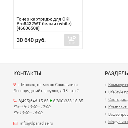
Тонер картридж для OKI
Pro8432WT белый (white)
[46606508]
30 640 руб.
КОНТАКТЫ
РАЗДЕЛ
г. Москва, ст. метро Сокольники,
Коммерчес
Леснорядский переулок, д.18, стр.2
LifeStyle 
Светодио
8(495)646-15-85
8(800)333-15-85
Пн—Чт 10:00—17:00
Комплект 
Пт 10:00—16:00
Видеопро
Модульны
info@dparadise.ru