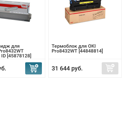
ридж для
Термоблок для OKI
Pro8432WT
Pro8432WT [44848814]
ID [45878128]
уб.
31 644 руб.