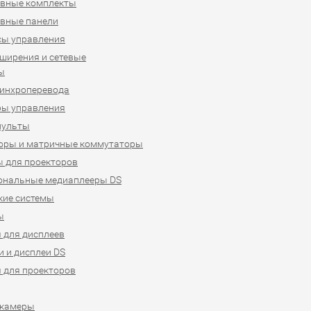
ивные комплекты
вные панели
сы управления
ширения и сетевые
ы
синхроперевода
ры управления
пульты
оры и матричные коммутаторы
 для проекторов
ональные медиаплееры DS
кие системы
ы
 для дисплеев
 и дисплеи DS
 для проекторов
-камеры