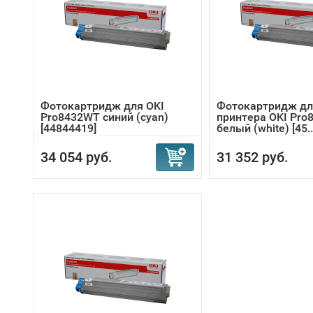
Фотокартридж для OKI
Фотокартридж дл
Pro8432WT синий (cyan)
принтера OKI Pr
[44844419]
белый (white) [45..
34 054 руб.
31 352 руб.