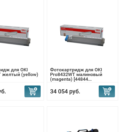
идж для OKI
Фотокартридж для OKI
 желтый (yellow)
Pro8432WT малиновый
(magenta) [44844...
уб.
34 054 руб.