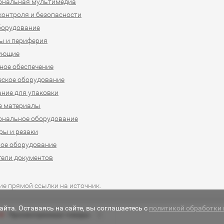
ональная мультимедиа
контроля и безопасности
борудование
ы и периферия
ующие
ое обеспечение
ское оборудование
ние для упаковки
е материалы
ональное оборудование
ы и резаки
ое оборудование
ели документов
ие прямой ссылки на источник.
йта. Оставаясь на сайте, вы соглашаетесь с
политикой обработки
Просмотренные товары
0