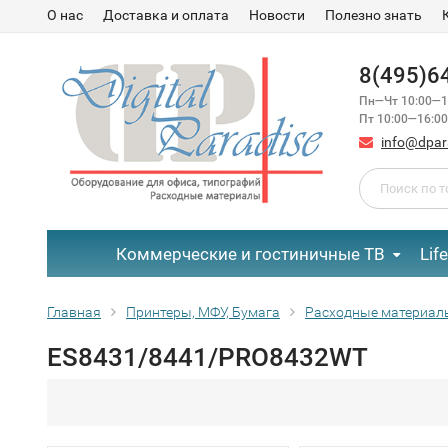
О нас
Доставка и оплата
Новости
Полезно знать
8(495)6
Пн—Чт 10:00—1
Пт 10:00—16:00
info@dpar
Коммерческие и гостиничные ТВ
Lif
Главная
Принтеры, МФУ, Бумага
Расходные материал
ES8431/8441/PRO8432WT