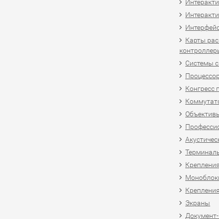
Интеракт
Интеракти
Интерфей
Карты рас
контроллер
Системы 
Процессо
Конгресс 
Коммутат
Объективы
Професси
Акустичес
Терминал
Крепления
Моноблоки
Крепления
Экраны
Документ