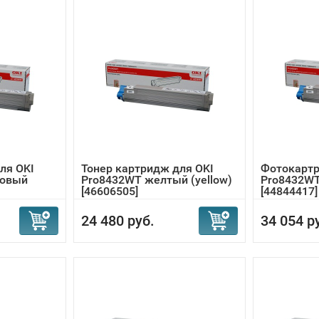
ля OKI
Тонер картридж для OKI
Фотокартр
новый
Pro8432WT желтый (yellow)
Pro8432WT
[46606505]
[44844417]
24 480 руб.
34 054 р