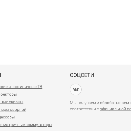
Ы
СОЦСЕТИ
кие и гостиничные ТВ
проекторы
дные экраны
Мы получаем и обрабатываем п
соответствии с
официальной п
переговорной
цессоры
е матричные коммутаторы