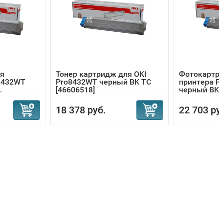
я
Тонер картридж для OKI
Фотокарт
o8432WT
Pro8432WT черный BK TC
принтера 
.
[46606518]
черный BK 
18 378 руб.
22 703 р