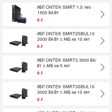
ИБП ONTEK SMRT 1,5 /wo
1500 ВА/Вт
0
₽
ИБП ONTEK SMRT2SBUL10
2000 ВА/Вт с АКБ на 10 лет
0
₽
ИБП ONTEK SMRT3 3000 ВА/
Вт с АКБ на 5 лет
0
₽
ИБП ONTEK SMRT3SBUL10
3000 ВА/Вт с АКБ на 10 лет
0
₽