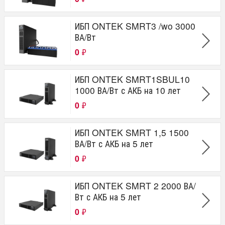
ИБП ONTEK SMRT3 /wo 3000
ВА/Вт
0
₽
ИБП ONTEK SMRT1SBUL10
1000 ВА/Вт с АКБ на 10 лет
0
₽
ИБП ONTEK SMRT 1,5 1500
ВА/Вт с АКБ на 5 лет
0
₽
ИБП ONTEK SMRT 2 2000 ВА/
Вт с АКБ на 5 лет
0
₽